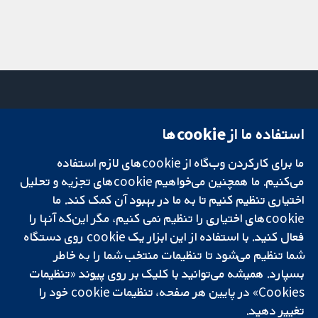
استفاده ما از cookie‌ها
میدان کاوندیش
تماس با ما
۱۳-۱۱
اخبار
ما برای کارکردن وب‌گاه از cookie‌های لازم استفاده
تحقیقات قابل
لندن
دفتر رسانه‌ای
اعتماد.
می‌کنیم. ما همچنین می‌خواهیم cookie‌های تجزیه و تحلیل
W1G 0AN
درباره ما
تصمیم‌گیری آگاهانه.
بریتانیا
فرصت‌های
اختیاری تنظیم کنیم تا به ما در بهبود آن کمک کند. ما
سلامت بهتر.
شغلی
cookie‌های اختیاری را تنظیم نمی کنیم، مگر این‌که آنها را
Cochrane
فعال کنید. با استفاده از این ابزار یک cookie‌ روی دستگاه
Library
شما تنظیم می‌شود تا تنظیمات منتخب شما را به خاطر
بسپارد. همیشه می‌توانید با کلیک بر روی پیوند «تنظیمات
Cookies» در پایین هر صفحه، تنظیمات cookie‌ خود را
شبکه همکاری کاکرین، یک مؤسسه خیریه (شماره 1045921) و یک شرکت با
تغییر دهید.
مسئولیت محدود به‌صورت ضمانت (شماره 03044323) ثبت‌شده در انگلستان