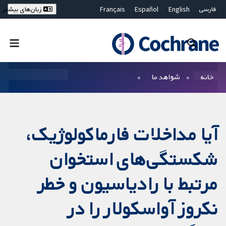
فارسی
English
Español
Français
زبان‌های بیشتر
Deutsch
Hrvatski
Русский
简体中文
繁體中文
ไทย
Bahasa Malaysia
بستن جستجو ✖
فیلترها
خانه
شواهد ما
آیا مداخلات فارماکولوژیک،
شکستگی‌های استخوان
مرتبط با رادیاسیون و خطر
نکروز آواسکولار را در