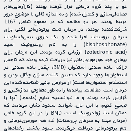
دو یا چند گروه درمانی قرار گرفته بودند (کارآزمایی‌های
تصادفی‌سازی و کنترل شده) و به اندازه کافی با موضوع مرور
مرتبط بودند. هر دو مطالعه که در مجموع شامل 1167
شرکت‌کننده بودند، در مردان تحت پرتودرمانی لگنی برای
سرطان پروستات اجرا شده و یک داروی بیس‌فسفونات
(bisphosphonate) را به نام زولدرونیک اسید
(zoledronic acid) ارزیابی کرده بودند. این مردان برای
بیماری خود هورمون‌درمانی نیز دریافت کرده بودند که کاهش
تراکم ماده معدنی استخوان (BMD؛ چقدر ماده معدنی در
استخوان‌ها وجود دارد که تعیین کننده میزان چگال بودن و
استحکام استخوان‌ها است) از عوارض جانبی شناخته شده این
درمان است. مطالعات، پیامد‌ها را به طور متفاوتی اندازه‌گیری و
گزارش کرده بودند و ما نتوانستیم نتایج (داده‌ها) آنها را
تجمیع کنیم؛ با این حال، شواهد محدود نشان می‌دهد که
ممکن است زولدرونیک اسید، BMD را در این گروه خاص
(مردان مبتلا به سرطان پروستات) که هم هورمون‌درمانی و
هم پرتو‌درمانی دریافت می‌کردند، بهبود بخشد. رخدادهای