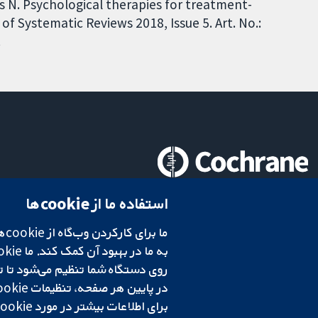
iles N. Psychological therapies for treatment-
of Systematic Reviews 2018, Issue 5. Art. No.:
.
تحقیقات قابل اعتماد.
استفاده ما از cookie‌ها
تصمیم‌گیری آگاهانه.
سلامت بهتر.
در پایین هر صفحه، تنظیمات cookie‌ خود را تغییر دهید.
شبکه همکاری کاکرین، یک مؤسسه خیریه (شماره 1045921) و یک شرکت با مسئولیت محدود به‌صورت ضمانت (شماره 03044323) ثبت‌شده در انگلستان و ولز است. شماره ثبت مالیات بر ارزش افزوده: GB 718 2127 49.
برای اطلاعات بیشتر در مورد cookie‌هایی که استفاده می‌کنیم،
شرایط و ضوابط وب‌سایت
|
سلب مسئولیت
|
حریم خصوصی
|
سیاست کوکی‌ها