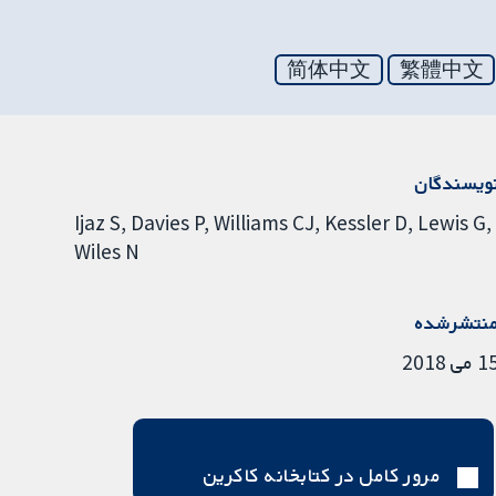
简体中文
繁體中文
ویسندگان
Ijaz S
Davies P
Williams CJ
Kessler D
Lewis G
Wiles N
نتشرشده
 می 2018
مرور کامل در کتابخانه کاکرین