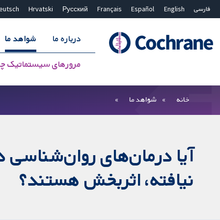
فارسی
English
Español
Français
Русский
Hrvatski
eutsch
درباره ما
شواهد ما
مرورهای سیستماتیک چ
بستن جستجو ✖
فیلترها
خانه
شواهد ما
آیا درمان‌های روان‌شناسی در
نیافته، اثربخش هستند؟