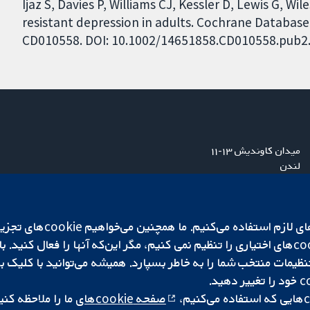
Ijaz S, Davies P, Williams CJ, Kessler D, Lewis G, W
resistant depression in adults. Cochrane Database 
CD010558. DOI: 10.1002/14651858.CD010558.pub2
میدان کاوندیش ۱۳-۱۱
لندن
W1G 0AN
بریتانیا
ما برای کارکردن وب‌گاه از ie‌
صفحه cookie‌های
ما را ملاحظه کنی
|
تنظیمات کوکی
کپی‌رایت © ۲۰۲۵ همکاری کاکرین