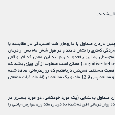
الی شدند.
م‌چنین درمان متداول با داروهای ضد-افسردگی در مقایسه با
فسردگی کمتری را نشان دادند و در طول شش ماه پس از درمان
ردند. اطمینان متوسطی به این یافته‌ها داریم، به این معنی که اثر واقعی
افزودن درمان شناختی‌ـ‌رفتاری (cognitive-behavioural therapy; CBT) ممکن است متفاوت از آن چیزی باشد که
 واقعیت هستند. همچنین دریافتیم که روان‌درمانی اضافه ‌شده
همانند درمان متداول به‌تنهایی، نزد بیماران مقبول بود. دو مطالعه پس از 12 ماه، و یک مطالعه در 46 ماه اثرات منفعتی
مان متداول به‌تنهایی (یک مورد خودکشی، دو مورد بستری در
ده روان‌درمانی افزوده‌ شده به درمان متداول، عوارض جانبی را