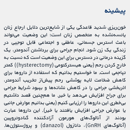
پیشینه
خون‌ریزی شدید قاعدگی یکی از شایع‌ترین دلایل ارجاع زنان
یائسه‌نشده به متخصص زنان است؛ این وضعیت می‌تواند
باعث استرس جسمانی، عاطفی و اجتماعی قابل توجهی در
زندگی یک زن شود. انجام جراحی برای برداشتن آندومتر، یک
گزینه درمانی در دسترس برای این وضعیت است که نسبت به
خارج کردن رحم (یعنی هیسترکتومی (hysterectomy)) کمتر
تهاجمی است. ما خواستیم بدانیم که استفاده از داروها برای
کاهش ضخامت لایه پوششی رحم پیش‌از تخریب آندومتر،
اثربخشی جراحی را در کاهش نشانه‌ها و بهبود شرایط جراحی
برای جراح افزایش می‌دهد یا خیر. ما هم‌چنین قصد داشتیم
بی‌خطری این داروها را ارزیابی کنیم (یعنی بدانیم عوارض جانبی
یا عوارض جراحی افزایش یافتند یا خیر). این داروها عبارت
بودند از آنالوگ‌های هورمون آزادکننده گنادوتروپین
(آنالوگ‌های GnRH)، دانازول (danazol) و پروژستوژن‌ها.