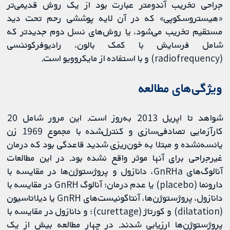
جراحی تخریب آندومتر عبارت بود از یک روش قدیمی‌تر
«هیستروسکوپی» که در آن لایه پوششی رحم تحت دید
مستقیم تخریب می‌شود، یا روش‌های نسل دوم جدیدتر که
شامل فرسایش با کمک بالون، رادیوفرکوئنسی
(radiofrequency) و با استفاده از مایکروویو است.
ویژگی‌های مطالعه
شواهد تا اپریل 2013 به‌روز است. این مرور شامل 20
کارآزمایی تصادفی‌سازی و کنترل‌شده با مجموع 1969 زن
یائسه‌نشده و مبتلا به خون‌ریزی شدید قاعدگی بود که درمان
غیرجراحی برای آنها موثر واقع نشده بود. در این مطالعات
آنالوگ‌های GnRHa، دانازول و پروژستوژن‌ها در مقایسه با
دارونما (placebo) یا عدم درمان؛ آنالوگ GnRH در مقایسه با
دانازول، پروژستوژن‌ها، آنتاگونیست‌های GnRH یا دیلاتاسیون
(dilatation) و کورتاژ (curettage)؛ و دانازول در مقایسه با
پروژستوژن‌ها ارزیابی شدند. در چهار مطالعه بیش از یک