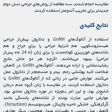
مقایسه انجام شدند. سه مطالعه از روش‌های جراحی نسل دوم
جدیدتر برای تخریب آندومتر استفاده کردند.
نتایج کلیدی
استفاده از آنالوگ‌های GnRH و دانازول پیش‌از جراحی
هیستروسکوپی، هم شرایط جراحی را برای جراح و هم
نشانه‌های خون‌ریزی کوتاه‌‌مدت را برای زنان (تا 24 ماه پس‌از
جراحی) بهبود می‌بخشند. اگرچه هر دو عامل نتایج
رضایت‌بخشی را ارائه می‌دهند، آنالوگ‌های GnRH در کاهش
ضخامت لایه پوششی رحم، بهتر و منسجم‌تر از دانازول عمل
می‌کنند. عوارض جانبی در زنانی که از آنالوگ‌های GnRH یا
دانازول استفاده کردند، در مقایسه با زنان گروه عدم درمان
شایع‌تر بود، و این امر به‌ویژه در مورد دانازول صادق بود.
عوارض جانبی عبارت بودند از نشانه‌های یائسگی مانند
گُرگرفتگی، خشکی ناحیه واژینال، هیرسوتیسم (hirsutism)،
کاهش میل جنسی و تغییرات صدا، هم‌چنین دیگر عوارض