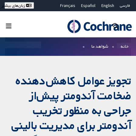
فارسی
English
Español
Français
زبان‌های بیشتر
Deutsch
Hrvatski
Русский
简体中文
繁體中文
ไทย
Bahasa Malaysia
بستن جستجو ✖
فیلترها
خانه
شواهد ما
تجویز عوامل کاهش‌دهنده
ضخامت آندومتر پیش‌از
جراحی به منظور تخریب
آندومتر برای مدیریت بالینی