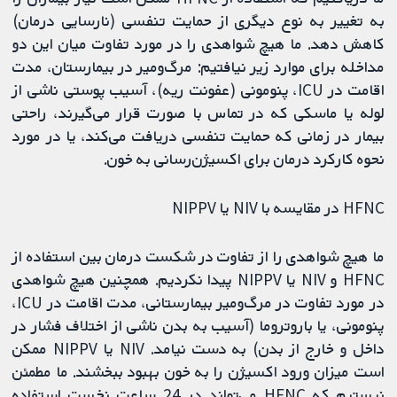
به تغییر به نوع دیگری از حمایت تنفسی (نارسایی درمان)
کاهش دهد. ما هیچ شواهدی را در مورد تفاوت میان این دو
مداخله برای موارد زیر نیافتیم: مرگ‌ومیر در بیمارستان، مدت
اقامت در ICU، پنومونی (عفونت ریه)، آسیب پوستی ناشی از
لوله یا ماسکی که در تماس با صورت قرار می‌گیرند، راحتی
بیمار در زمانی که حمایت تنفسی دریافت می‌کند، یا در مورد
نحوه کارکرد درمان برای اکسیژن‌رسانی به خون.
HFNC در مقایسه با NIV یا NIPPV
ما هیچ شواهدی را از تفاوت در شکست درمان بین استفاده از
HFNC و NIV یا NIPPV پیدا نکردیم. همچنین هیچ شواهدی
در مورد تفاوت در مرگ‌ومیر بیمارستانی، مدت اقامت در ICU،
پنومونی، یا باروتروما (آسیب به بدن ناشی از اختلاف فشار در
داخل و خارج از بدن) به دست نیامد. NIV یا NIPPV ممکن
است میزان ورود اکسیژن را به خون بهبود ببخشند. ما مطمئن
نیستیم که HFNC می‌تواند در 24 ساعت نخست استفاده