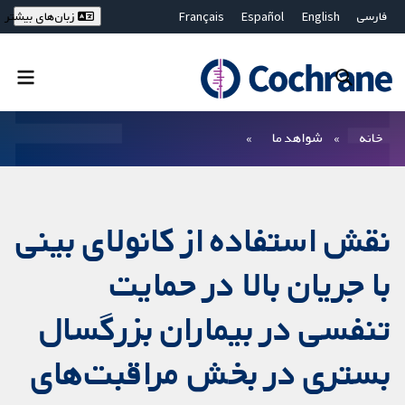
فارسی
English
Español
Français
زبان‌های بیشتر
Deutsch
Hrvatski
Русский
简体中文
繁體中文
ไทย
Bahasa Malaysia
بستن جستجو ✖
فیلترها
خانه
شواهد ما
نقش استفاده از کانولای بینی
با جریان بالا در حمایت
تنفسی در بیماران بزرگسال
بستری در بخش مراقبت‌های