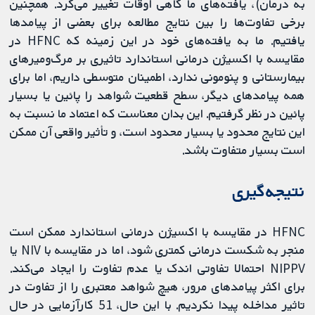
به درمان)، یافته‌های ما گاهی اوقات تغییر می‌کرد. همچنین
برخی تفاوت‌ها را بین نتایج مطالعه برای بعضی از پیامدها
یافتیم. ما به یافته‌های خود در این زمینه که HFNC در
مقایسه با اکسیژن درمانی استاندارد تاثیری بر مرگ‌ومیرهای
بیمارستانی و پنومونی ندارد، اطمینان متوسطی داریم، اما برای
همه پیامدهای دیگر، سطح قطعیت شواهد را پائین یا بسیار
پائین در نظر گرفتیم. این بدان معناست که اعتماد ما نسبت به
این نتایج محدود یا بسیار محدود است، و تأثیر واقعی آن ممکن
است بسیار متفاوت باشد.
نتیجه‌گیری
HFNC در مقایسه با اکسیژن درمانی استاندارد ممکن است
منجر به شکست درمانی کمتری شود، اما در مقایسه با NIV یا
NIPPV احتمالا تفاوتی اندک یا عدم تفاوت را ایجاد می‌کند.
برای اکثر پیامدهای مرور، هیچ شواهد معتبری را از تفاوت در
تاثیر مداخله پیدا نکردیم. با این حال، 51 کارآزمایی در حال