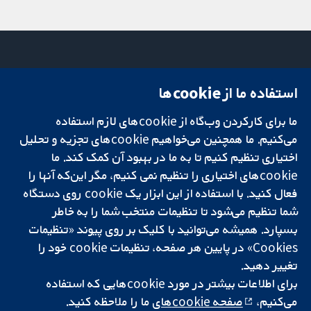
استفاده ما از cookie‌ها
میدان کاوندیش
تماس با ما
۱۳-۱۱
اخبار
ما برای کارکردن وب‌گاه از cookie‌های لازم استفاده
تحقیقات قابل
لندن
دفتر رسانه‌ای
اعتماد.
W1G 0AN
درباره ما
می‌کنیم. ما همچنین می‌خواهیم cookie‌های تجزیه و تحلیل
تصمیم‌گیری آگاهانه.
بریتانیا
فرصت‌های
اختیاری تنظیم کنیم تا به ما در بهبود آن کمک کند. ما
سلامت بهتر.
شغلی
cookie‌های اختیاری را تنظیم نمی کنیم، مگر این‌که آنها را
Cochrane
فعال کنید. با استفاده از این ابزار یک cookie‌ روی دستگاه
Library
شما تنظیم می‌شود تا تنظیمات منتخب شما را به خاطر
بسپارد. همیشه می‌توانید با کلیک بر روی پیوند «تنظیمات
Cookies» در پایین هر صفحه، تنظیمات cookie‌ خود را
شبکه همکاری کاکرین، یک مؤسسه خیریه (شماره 1045921) و یک شرکت با
تغییر دهید.
مسئولیت محدود به‌صورت ضمانت (شماره 03044323) ثبت‌شده در انگلستان
و ولز است. شماره ثبت مالیات بر ارزش افزوده: GB 718 2127 49.
برای اطلاعات بیشتر در مورد cookie‌هایی که استفاده
می‌کنیم،
صفحه cookie‌های
ما را ملاحظه کنید.
کپی‌رایت © ۲۰۲۵ همکاری کاکرین