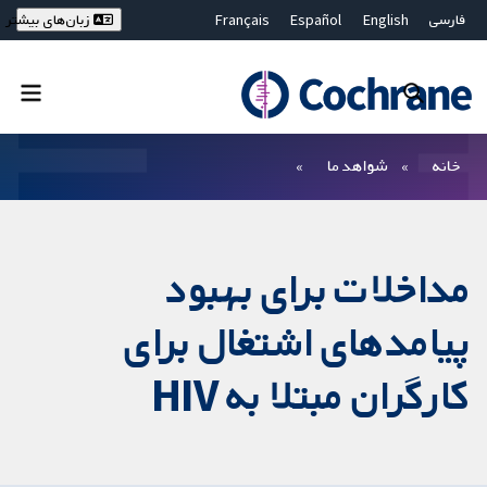
فارسی
English
Español
Français
زبان‌های بیشتر
Deutsch
Hrvatski
Русский
简体中文
繁體中文
ไทย
Bahasa Malaysia
بستن جستجو ✖
فیلترها
خانه
شواهد ما
مداخلات برای بهبود
پیامدهای اشتغال برای
کارگران مبتلا به HIV