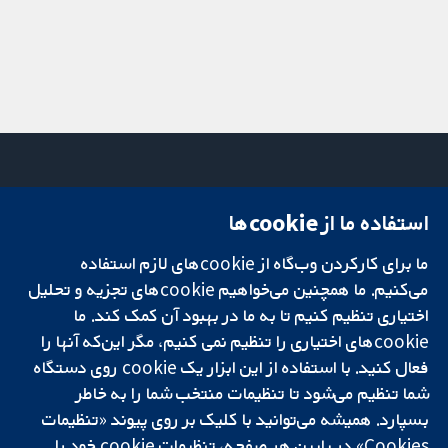
استفاده ما از cookie‌ها
میدان کاوندیش
تماس با ما
۱۳-۱۱
اخبار
ما برای کارکردن وب‌گاه از cookie‌های لازم استفاده
تحقیقات قابل
لندن
دفتر رسانه‌ای
اعتماد.
W1G 0AN
درباره ما
می‌کنیم. ما همچنین می‌خواهیم cookie‌های تجزیه و تحلیل
تصمیم‌گیری آگاهانه.
بریتانیا
فرصت‌های
اختیاری تنظیم کنیم تا به ما در بهبود آن کمک کند. ما
سلامت بهتر.
شغلی
cookie‌های اختیاری را تنظیم نمی کنیم، مگر این‌که آنها را
Cochrane
فعال کنید. با استفاده از این ابزار یک cookie‌ روی دستگاه
Library
شما تنظیم می‌شود تا تنظیمات منتخب شما را به خاطر
بسپارد. همیشه می‌توانید با کلیک بر روی پیوند «تنظیمات
Cookies» در پایین هر صفحه، تنظیمات cookie‌ خود را