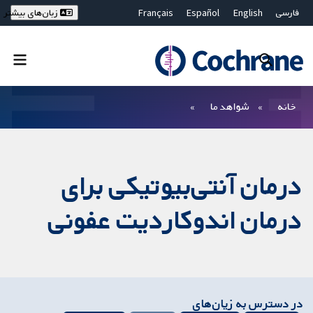
فارسی
English
Español
Français
زبان‌های بیشتر
Deutsch
Hrvatski
Русский
简体中文
繁體中文
ไทย
Bahasa Malaysia
بستن جستجو ✖
فیلترها
خانه
شواهد ما
درمان آنتی‌بیوتیکی برای
درمان اندوکاردیت عفونی
در دسترس به زیان‌های