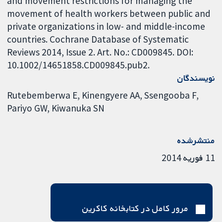
and movement restrictions for managing the
movement of health workers between public and
private organizations in low- and middle-income
countries. Cochrane Database of Systematic
Reviews 2014, Issue 2. Art. No.: CD009845. DOI:
10.1002/14651858.CD009845.pub2.
نویسندگان
Rutebemberwa E
Kinengyere AA
Ssengooba F
Pariyo GW
Kiwanuka SN
منتشرشده
11 فوریه 2014
مرور کامل در کتابخانه کاکرین