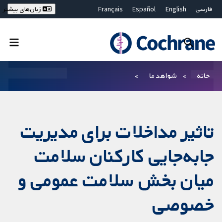
فارسی
English
Español
Français
زبان‌های بیشتر
Deutsch
Hrvatski
Русский
简体中文
繁體中文
ไทย
Bahasa Malaysia
بستن جستجو ✖
فیلترها
خانه
شواهد ما
تاثیر مداخلات برای مدیریت
جابه‌جایی کارکنان سلامت
میان بخش سلامت عمومی و
خصوصی