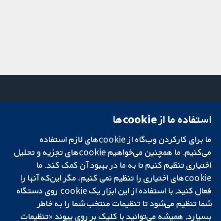
استفاده ما از cookie‌ها
میدان کاوندیش
تماس با ما
۱۳-۱۱
اخبار
ما برای کارکردن وب‌گاه از cookie‌های لازم استفاده
تحقیقات قابل
لندن
دفتر رسانه‌ای
اعتماد.
می‌کنیم. ما همچنین می‌خواهیم cookie‌های تجزیه و تحلیل
W1G 0AN
درباره ما
تصمیم‌گیری آگاهانه.
بریتانیا
فرصت‌های
اختیاری تنظیم کنیم تا به ما در بهبود آن کمک کند. ما
سلامت بهتر.
شغلی
cookie‌های اختیاری را تنظیم نمی کنیم، مگر این‌که آنها را
Cochrane
فعال کنید. با استفاده از این ابزار یک cookie‌ روی دستگاه
Library
شما تنظیم می‌شود تا تنظیمات منتخب شما را به خاطر
بسپارد. همیشه می‌توانید با کلیک بر روی پیوند «تنظیمات