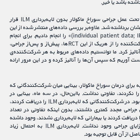
شته باشد یا خیر.
‌این مرور چهار مطالعه را یافت که در آن‌ها افرادی که تحت عمل جراحی سوراخ ماکولار بدون لایه‌برداری ILM قرار
سه شدند که ILM در اولین جراحی‌شان برداشته شد. علاوه‌بر بررسی داده‌های منتشر شده از این
چهار مطالعه، ما یک «متاآنالیز داده‌های فردی بیمار (individual patient data; IPD)» را انجام دادیم. برای انجام
متاآنالیز IPD، باید تمام داده‌های خام مربوط به هر شرکت‌کننده را از هریک از این RCTها، پیش‌از و پس‌از جراحی،
الیز کرد. ما توانستیم داده‌های مربوط به هر شرکت‌کننده‌ی
ت آوریم که سپس آن‌ها را آنالیز کرده و در این مرور ارائه
12 ماه پس‌از جراحی اولیه برای درمان سوراخ ماکولار، بینایی میان شرکت‏‌کنندگانی که
این کار را نکردند، تفاوتی نداشت. بااین‌حال، در سه ماه، بینایی در
شرکت‏‌کنندگانی که لایه‌برداری ILM را انجام دادند، بهتر بود. در شرکت‏‌کنندگانی که لایه‌برداری ILM را دریافت کردند،
 جراحی مجدد کمتری داشتند، بدون اینکه تفاوتی در تعداد
ض میان بیمارانی که در جراحی اول لایه‌برداری ILM را دریافت کردند یا بیمارانی که لایه‌برداری نشدند، وجود داشته
باشد. هیچ تفاوتی در نحوه درک شرکت‏‌کنندگان از مزایای جراحی وجود نداشت. لایه‌برداری ILM به احتمال زیاد
صل از آن قابل توجیه بود.