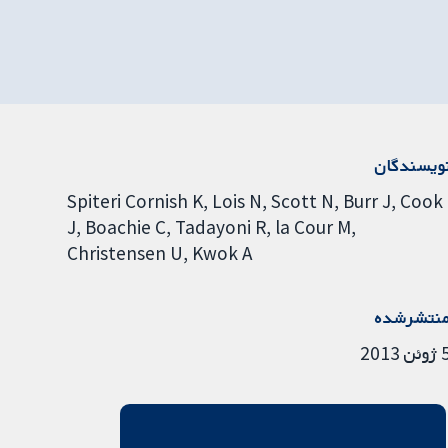
ویسندگان
Spiteri Cornish K
Lois N
Scott N
Burr J
Cook
J
Boachie C
Tadayoni R
la Cour M
Christensen U
Kwok A
نتشرشده
ئن 2013