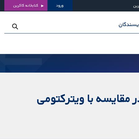
ورود
کتابخانه کاکرین
رین
ویسندگان
ی با لایه‌برداری غشای محدودکننده داخلی (ILM) در مقایسه با ویترکتومی