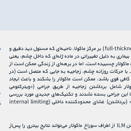
سوراخ تمام‌ضخامت ماکولار (full-thickness macular hole; FTMH) بر مرکز ماکولا، ناحیه‌ای که مسئول دید دقیق و
ن
بیماری به دلیل تغییراتی در ماده ژله‌ای که داخل چشم، یعنی
. زجاجیه به ماکولار چسبیده است، اما در برهه‌ای از زندگی ممکن است از
د. با حرکات روزانه چشم، زجاجیه به جایی که متصل است (در
کافی قوی باشد، ممکن است ماکولار را بشکند و باعث ایجاد
ولار شامل برداشتن زجاجیه از طریق جراحی («ویترکتومی
م
وراخ‌ها با این جراحی بسته نشدند و تکنیک‌های جدیدی مورد بررسی
قرار گرفتند. از جمله این موارد می‌توان به «لایه‌برداری» (برداشتن) غشای محدودکننده داخلی (internal limiting
5 ژو
هدف از این مرور، یافتن پاسخ این سوال بود که برداشتن ILM از اطراف سوراخ ماکولار می‌تواند نتایج بهتری را پس‌از