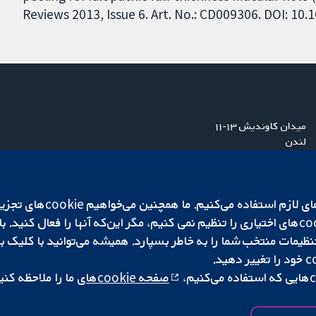
Reviews 2013, Issue 6. Art. No.: CD009306. DOI: 1
میدان کاوندیش ۱۳-۱۱
لندن
W1G 0AN
بریتانیا
ما برای کارکردن وب‌گاه از ie‌
صفحه cookie‌های
ما را ملاحظه کنی
|
تنظیمات کوکی
کپی‌رایت © ۲۰۲۵ همکاری کاکرین