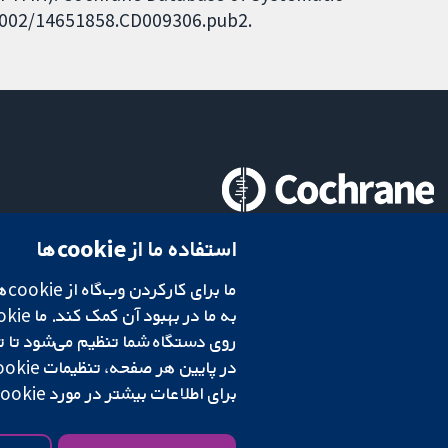
0.1002/14651858.CD009306.pub2.
تحقیقات قابل اعتماد.
استفاده ما از cookie‌ها
تصمیم‌گیری آگاهانه.
سلامت بهتر.
شبکه همکاری کاکرین، یک مؤسسه خیریه (شماره 1045921) و یک شرکت با مسئولیت محدود به‌صورت ضمانت (شماره 03044323) ثبت‌شده در انگلستان و ولز است. شماره ثبت مالیات بر ارزش افزوده: GB 718 2127 49.
در پایین هر صفحه، تنظیمات cookie‌ خود را تغییر دهید.
برای اطلاعات بیشتر در مورد cookie‌هایی که استفاده می‌کنیم،
شرایط و ضوابط وب‌سایت
|
سلب مسئولیت
|
حریم خصوصی
|
سیاست کوکی‌ها