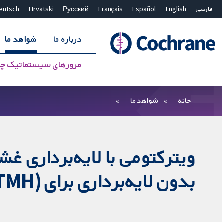
فارسی
English
Español
Français
Русский
Hrvatski
eutsch
درباره ما
شواهد ما
مرورهای سیستماتیک چ
بستن جستجو ✖
فیلترها
خانه
شواهد ما
بدون لایه‌برداری برای (FTMH) ایدیوپاتیک