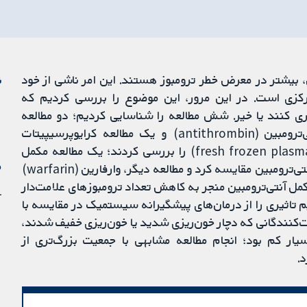
بیشتر در معرض خطر ترومبوز هستند. این امر ناشی از خود
ن
رکزی است. در این مرور، این موضوع را بررسی کردیم که
ری کنند یا خیر. شش مطالعه را شناسایی کردیم؛ دو مطالعه
هپارین با وزن مولکولی پائین، یک مطالعه مکمل آنتی‌ترومبین (antithrombin) و یک مطالعه کرایوپرسیپیتات
(cryoprecipitate) و/یا مکمل پلاسمای تازه منجمد (fresh frozen plasma) را بررسی کردند؛ یک مطالعه مکمل
م
آنتی‌ترومبین را با هپارین با وزن مولکولی پائین و مکمل آنتی‌ترومبین مقایسه کرد و مطالعه دیگر، وارفارین (warfarin)
کمل آنتی‌ترومبین منجر به کاهش تعداد ترومبوزهای علامت‌دار
11 
یم تاثیری را از درمان‌های پیشگیرانه سیستمیک در مقایسه با
کنندگانی که دچار خون‌ریزی شدید یا خون‌ریزی خفیف شدند،
ار کم بود؛ انجام مطالعه مشابهی با جمعیت بزرگ‌تری از
.