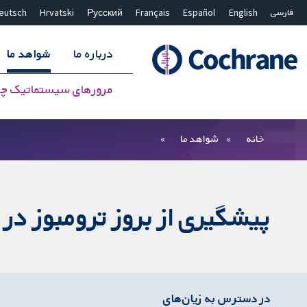
فارسی
English
Español
Français
Русский
Hrvatski
eutsch
درباره ما
شواهد ما
مرورهای سیستماتیک چ
بستن جستجو ✖
فیلترها
خانه
شواهد ما
پیشگیری از بروز ترومبوز در کودکان 
در دسترس به زیان‌های