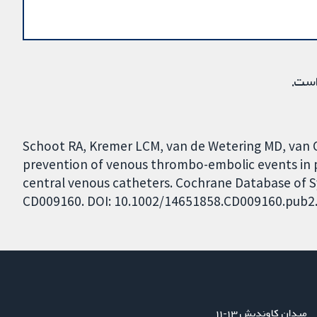
است.
Schoot RA, Kremer LCM, van de Wetering MD, van
prevention of venous thrombo-embolic events in p
central venous catheters. Cochrane Database of Sys
CD009160. DOI: 10.1002/14651858.CD009160.pub2
میدان کاوندیش ۱۳-۱۱