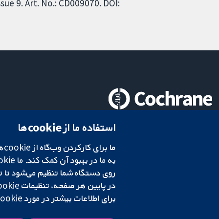
ue 9. Art. No.: CD009070. DOI:
تحقیقات قابل اعتماد.
استفاده ما از cookie‌ها
تصمیم‌گیری آگاهانه.
سلامت بهتر.
شبکه همکاری کاکرین، یک مؤسسه خیریه (شماره 1045921) و یک شرکت با مسئولیت محدود به‌صورت ضمانت (شماره 03044323) ثبت‌شده در انگلستان و ولز است. شماره ثبت مالیات بر ارزش افزوده: GB 718 2127 49.
در پایین هر صفحه، تنظیمات cookie‌ خود را تغییر دهید.
برای اطلاعات بیشتر در مورد cookie‌هایی که استفاده می‌کنیم،
شرایط و ضوابط وب‌سایت
|
سلب مسئولیت
|
حریم خصوصی
|
سیاست کوکی‌ها