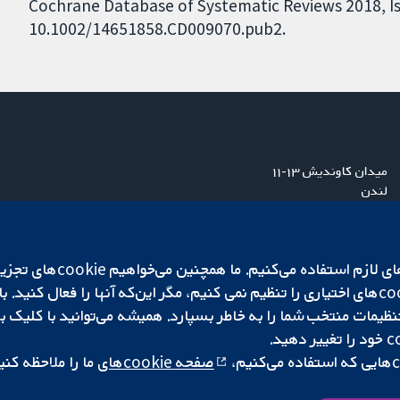
Cochrane Database of Systematic Reviews 2018, Iss
10.1002/14651858.CD009070.pub2.
میدان کاوندیش ۱۳-۱۱
لندن
W1G 0AN
بریتانیا
ما برای کارکردن وب‌گاه از ie‌
صفحه cookie‌های
ما را ملاحظه کنی
|
تنظیمات کوکی
کپی‌رایت © ۲۰۲۵ همکاری کاکرین