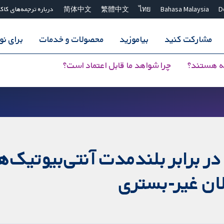
D
Bahasa Malaysia
ไทย
繁體中文
简体中文
درباره ترجمه‌های کاک
مشارکت کنید
بیاموزید
محصولات و خدمات
برای ن
ه هستند؟
چرا شواهد ما قابل اعتماد است؟
ر برابر بلندمدت آنتی‌بیوتیک‌ها
لان غیر-بستری