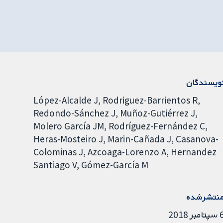
ویسندگان
López-Alcalde J
Rodriguez-Barrientos R
Redondo-Sánchez J
Muñoz-Gutiérrez J
Molero García JM
Rodríguez-Fernández C
Heras-Mosteiro J
Marin-Cañada J
Casanova-
Colominas J
Azcoaga-Lorenzo A
Hernandez
Santiago V
Gómez-García M
نتشرشده
امبر 2018