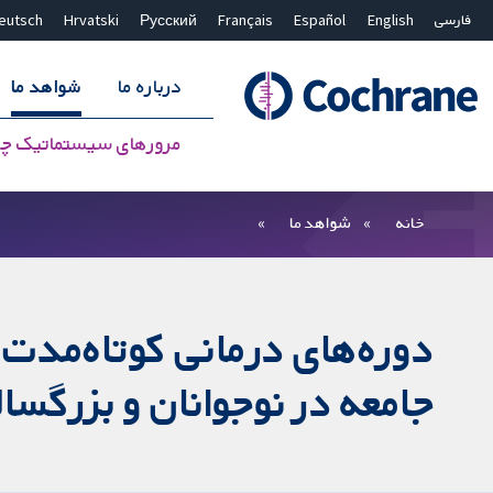
فارسی
English
Español
Français
Русский
Hrvatski
eutsch
درباره ما
شواهد ما
مرورهای سیستماتیک چ
بستن جستجو ✖
فیلترها
خانه
شواهد ما
دوره‌های درمانی کوتاه‌مدت د
جامعه در نوجوانان و بزرگسا