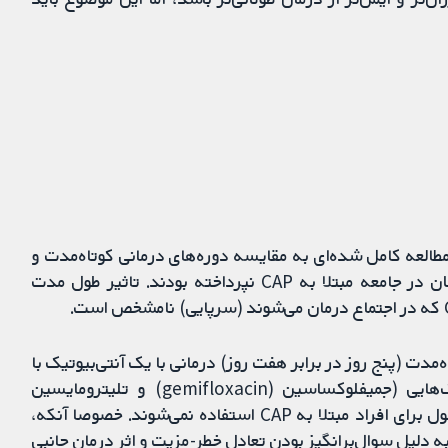
رد، اما هیچ مطالعه کامل شده‌ای به مقایسه دوره‌های درمانی کوتاه‌مدت و
بلندمدت‌تر با یک آنتی‌بیوتیک برای نوجوانان و بزرگسالان در جامعه مبتلا به CAP نپرداخته بودند. تاثیر طول مدت
مدت (پنج روز در برابر هفت روز) درمانی با یک آنتی‌بیوتیک با
همان دوز روزانه پرداخته بودند، زیرا آنها آنتی‌بیوتیک‌هایی (جمیفلوکساسین (gemifloxacin) و تلیترومایسین
(telithromycin)) را ارزیابی کرده بودند که به‌طور معمول برای افراد مبتلا به CAP استفاده نمی‌شوند. خصوصا آنکه،
رمان CAP خفیف تا متوسط، به دلیل سوال‌برانگیز بودن تعادل خطر-مزیت و اثر درمان جانبی