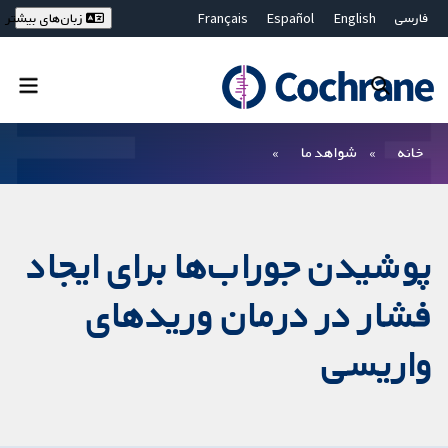
فارسی
English
Español
Français
زبان‌های بیشتر
Deutsch
Hrvatski
Русский
简体中文
繁體中文
ไทย
Bahasa Malaysia
بستن جستجو ✖
فیلترها
خانه
شواهد ما
پوشیدن جوراب‌ها برای ایجاد
فشار در درمان وریدهای
واریسی