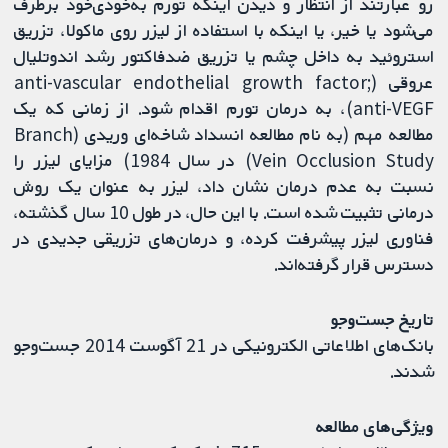
رو عبارتند از انتظار و دیدن اینکه تورم به‌خودی‌خود برطرف
می‌شود یا خیر، یا اینکه با استفاده از لیزر روی ماکولا، تزریق
استروئید به داخل چشم یا تزریق ضدفاکتور رشد اندوتلیال
عروقی (anti-vascular endothelial growth factor;
anti-VEGF)، به درمان تورم اقدام شود. از زمانی که یک
مطالعه مهم (به نام مطالعه انسداد شاخه‌ای وریدی (Branch
Vein Occlusion Study) در سال 1984) مزایای لیزر را
نسبت به عدم درمان نشان داد، لیزر به‌ عنوان یک روش
درمانی تثبیت شده است. با این حال، در طول 10 سال گذشته،
فناوری لیزر پیشرفت کرده، و درمان‌های تزریقی جدیدی در
دسترس قرار گرفته‌اند.
تاریخ جست‌وجو
بانک‌های اطلاعاتی الکترونیکی در 21 آگوست 2014 جست‌وجو
شدند.
ویژگی‌‌های مطالعه