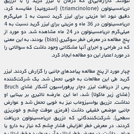
نبودند. کارآزمایی‌ای که درمان با لیزر گرید را با تزریق
تریامسینولون (triamcinolone) (استروئید) مقایسه ‌کرد،
دقیق نبود اما مزیتی برای لیزر گرید نسبت به 1 میلی‌گرم
تریامسینولون در 36 ماه و مزیتی برای لیزر گرید نسبت به 4
میلی‌گرم تریامسینولون در 24 ماه مشاهده شد. دو مورد از
پنج مطالعه در معرض خطر سوگیری (bias) بودند، به این معنی
که در طراحی و اجرای آنها مشکلاتی وجود داشت که سوالاتی را
در مورد اعتبار این دو مطالعه ایجاد کرد.
چهار مورد از پنج مطالعه پیامدهای جانبی را گزارش کردند. لیزر
گرید طی این مطالعات به خوبی تحمل شد. یک شرکت‌کننده
پس از دریافت لیزر دچار پرفوراسیون آشکار غشای Bruch
(غشای زیر ماکولا) شد، اما این عارضه تاثیری بر بینایی او
نداشت. تزریق بواسیزوماب نیز به خوبی تحمل شد و عوارض
جانبی موضعی خفیفی داشت (قرمزی موقت چشم و خونریزی
سطحی). شرکت‌کنندگانی که تزریق تریامسینولون دریافت
‌کردند، در معرض خطر افزایش فشار چشم که نیاز به دارو یا
جراحی داشت، در معرض خطر ابتلا به آب مروارید و خطر ابتلا به