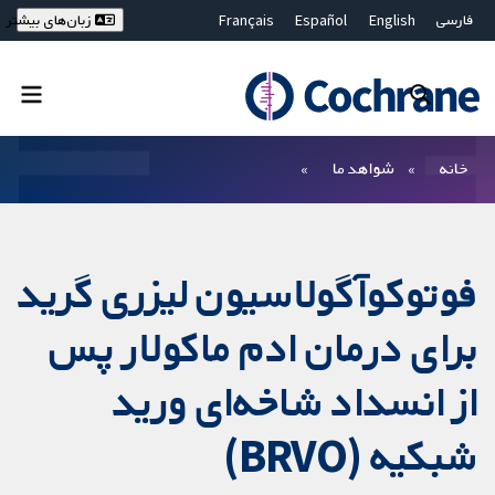
فارسی
English
Español
Français
زبان‌های بیشتر
Deutsch
Hrvatski
Русский
简体中文
繁體中文
ไทย
Bahasa Malaysia
بستن جستجو ✖
فیلترها
خانه
شواهد ما
فوتوکوآگولاسیون لیزری گرید
برای درمان ادم ماکولار پس
از انسداد شاخه‌ای ورید
شبکیه (BRVO)