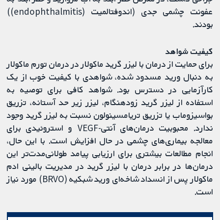
عفونت چشمی جدی (اندوفتالمیت (endophthalmitis))
بودند.
کیفیت شواهد
برای حمایت از درمان با لیزر گرید ماکولار در درمان تورم ماکولار
به دنبال ورید مسدود شده، شواهدی با کیفیت خوب از یک
کارآزمایی در دسترس بود. شواهد کافی برای توصیه به
استفاده از لیزر گرید زودهنگام، لیزر زیر حد آستانه، تزریق
بواسیزوماب یا تزریق تریامسینولون نسبت به لیزر گرید وجود
ندارد. محبوبیت درمان‌های آنتی-VEGF و استروئیدی برای
معالجه بیماری‌های چشمی در حال افزایش است. با این حال،
انجام مطالعات بیشتری برای ارزیابی پیامد طولانی‌مدت‌تر این
درمان‌ها در برابر درمان با لیزر گرید در مدیریت بالینی ادم
ماکولار پس از انسداد شاخه‌ای ورید شبکیه (BRVO) مورد نیاز
است.