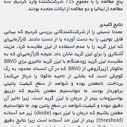
پنج مطالعه را با مجموع 715 شرکت‌کننده وارد کردیم. سه
مطالعه از ایتالیا و دو مطالعه از ایالات متحده بودند.
نتایج کلیدی
عمدتا نسبتی را از شرکت‌کنندگانی بررسی کردیم که بینایی
قابل توجهی را به دست آورده یا از دست دادند. کارآزمایی‌ای
که لیزر گرید را با عدم استفاده از لیزر مقایسه کرد، مزیت
آشکاری را برای لیزر گرید نشان داد. نتیجه کارآزمایی‌ای که به
مقایسه لیزر گرید زودهنگام با لیزر گرید تاخیری برای BRVO
ماکولار (زیرگروهی از BRVO که در آن انسداد محدود به رگ
کوچکی است که بخشی از ناحیه ماکولا را درناژ می‌کند)
پرداخت، نامطمئن بوده و شواهد از سطح کیفیت پائینی
برخوردار بودند. ما نتوانستیم مطمئن باشیم که تزریق
بواسیزوماب بهتر از درمان با لیزر گرید است، زیرا تاثیر آن
دقیق نبوده و کیفیت شواهد در سطح پائین بود. ما نتوانستیم
مطمئن باشیم که درمان با لیزر دیود (diode) زیر حد آستانه
(threshold) بهتر از لیزر حد آستانه است زیرا نتایج دقیق