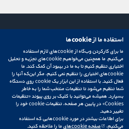
استفاده ما از cookie‌ها
میدان کاوندیش
تماس با ما
۱۳-۱۱
اخبار
ما برای کارکردن وب‌گاه از cookie‌های لازم استفاده
تحقیقات قابل
لندن
دفتر رسانه‌ای
اعتماد.
W1G 0AN
درباره ما
می‌کنیم. ما همچنین می‌خواهیم cookie‌های تجزیه و تحلیل
تصمیم‌گیری آگاهانه.
بریتانیا
فرصت‌های
اختیاری تنظیم کنیم تا به ما در بهبود آن کمک کند. ما
سلامت بهتر.
شغلی
cookie‌های اختیاری را تنظیم نمی کنیم، مگر این‌که آنها را
Cochrane
فعال کنید. با استفاده از این ابزار یک cookie‌ روی دستگاه
Library
شما تنظیم می‌شود تا تنظیمات منتخب شما را به خاطر
بسپارد. همیشه می‌توانید با کلیک بر روی پیوند «تنظیمات
Cookies» در پایین هر صفحه، تنظیمات cookie‌ خود را
شبکه همکاری کاکرین، یک مؤسسه خیریه (شماره 1045921) و یک شرکت با
تغییر دهید.
مسئولیت محدود به‌صورت ضمانت (شماره 03044323) ثبت‌شده در انگلستان
و ولز است. شماره ثبت مالیات بر ارزش افزوده: GB 718 2127 49.
برای اطلاعات بیشتر در مورد cookie‌هایی که استفاده
می‌کنیم،
صفحه cookie‌های
ما را ملاحظه کنید.