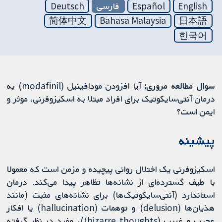
English
Español
فارسی
Deutsch
简体中文
Bahasa Malaysia
日本語
한국어
سوال مطالعه مروری:
آیا افزودن مودافینیل (modafinil) به
درمان آنتی‌سایکوتیک برای افراد مبتلا به اسکیزوفرنی، موثر و
ایمن است؟
پیشینه
اسکیزوفرنی یک اختلال روانی پیچیده و مزمن است که معمولا
با طیف گسترده‌ای از نشانه‌ها تظاهر پیدا می‌کند. درمان
استاندارد (آنتی‌سایکوتیک‌ها) برای نشانه‌های مثبت (مانند
هذیان‌ها (delusion) و توهمات (hallucination) یا افکار
عجیب و غریب (bizarre thoughts))، مفید در نظر گرفته