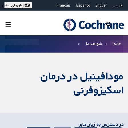
فارسی
English
Español
Français
زبان‌های بیشتر
Deutsch
Hrvatski
Русский
简体中文
繁體中文
ไทย
Bahasa Malaysia
بستن جستجو ✖
فیلترها
خانه
شواهد ما
مودافینیل در درمان
اسکیزوفرنی
در دسترس به زیان‌های