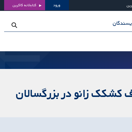
ورود
کتابخانه کاکرین
رین
ویسندگان
اف کشکک زانو در بزرگسالان