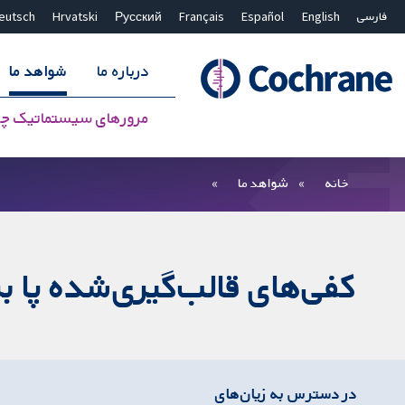
فارسی
English
Español
Français
Русский
Hrvatski
eutsch
درباره ما
شواهد ما
مرورهای سیستماتیک چ
بستن جستجو ✖
فیلترها
خانه
شواهد ما
کفی‌های قالب‌گیری‌شده پا ب
در دسترس به زیان‌های