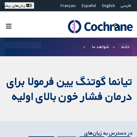
فارسی
English
Español
Français
زبان‌های بیشتر
Deutsch
Hrvatski
Русский
简体中文
繁體中文
ไทย
Bahasa Malaysia
بستن جستجو ✖
فیلترها
خانه
شواهد ما
تیانما گوتنگ یین فرمولا برای
درمان فشار خون بالای اولیه
در دسترس به زیان‌های