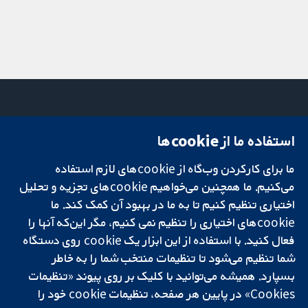
استفاده ما از cookie‌ها
میدان کاوندیش
تماس با ما
۱۳-۱۱
اخبار
ما برای کارکردن وب‌گاه از cookie‌های لازم استفاده
تحقیقات قابل
لندن
دفتر رسانه‌ای
اعتماد.
W1G 0AN
درباره ما
می‌کنیم. ما همچنین می‌خواهیم cookie‌های تجزیه و تحلیل
تصمیم‌گیری آگاهانه.
بریتانیا
فرصت‌های
اختیاری تنظیم کنیم تا به ما در بهبود آن کمک کند. ما
سلامت بهتر.
شغلی
cookie‌های اختیاری را تنظیم نمی کنیم، مگر این‌که آنها را
Cochrane
فعال کنید. با استفاده از این ابزار یک cookie‌ روی دستگاه
Library
شما تنظیم می‌شود تا تنظیمات منتخب شما را به خاطر
بسپارد. همیشه می‌توانید با کلیک بر روی پیوند «تنظیمات
Cookies» در پایین هر صفحه، تنظیمات cookie‌ خود را
شبکه همکاری کاکرین، یک مؤسسه خیریه (شماره 1045921) و یک شرکت با