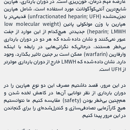
عارضه مهم درمان، خون‌ریزی است. در دوران بارداری، هپارین
شایع‌ترین آنتی‌کوآگولانت مورد استفاده است، شامل هپارین
تجزیه‌‌نشده (unfractionated heparin; UFH) قدیمی‌تر یا
هپارین با وزن مولکولی پائین (low molecular weight
heparin; LMWH) جدیدتر. هیچ‌کدام از این موارد از جفت
عبور نمی‌کنند و نشان داده شده که هر دو در دوران بارداری
بی‌خطر هستند، درحالی‌که نگرانی‌هایی در رابطه با اینکه
وارفارین (warfarin) ممکن است بر جنین تاثیر بگذارد، وجود
دارد. نشان داده شده که LMWH خارج از دوران بارداری موثرتر
از UFH است.
در این مرور، قصد داشتیم مصرف این دو نوع هپارین را در
دوران بارداری از نظر توانایی آن‌ها در کاهش لخته شدن و
هم‌چنین بی‌خطر بودن (safety) مقایسه کنیم. ما نتوانستیم
هیچ کارآزمایی تصادفی‌سازی و کنترل‌شده‌ای را برای گنجاندن
در این مرور پیدا کنیم.