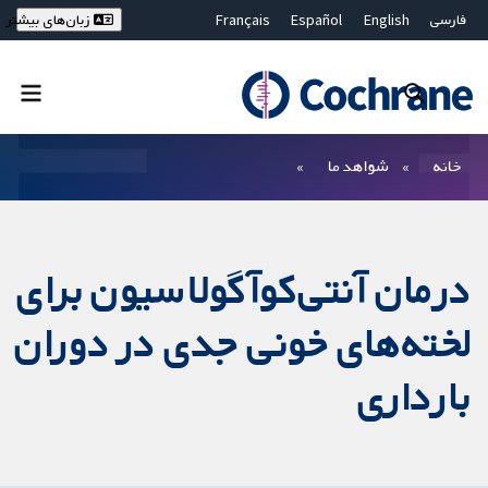
فارسی
English
Español
Français
زبان‌های بیشتر
Deutsch
Hrvatski
Русский
简体中文
繁體中文
ไทย
Bahasa Malaysia
بستن جستجو ✖
فیلترها
خانه
شواهد ما
درمان آنتی‌کوآگولاسیون برای
لخته‌های خونی جدی در دوران
بارداری