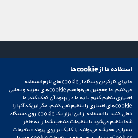
استفاده ما از cookie‌ها
میدان کاوندیش
تماس با ما
۱۳-۱۱
اخبار
ما برای کارکردن وب‌گاه از cookie‌های لازم استفاده
تحقیقات قابل
لندن
دفتر رسانه‌ای
اعتماد.
W1G 0AN
درباره ما
می‌کنیم. ما همچنین می‌خواهیم cookie‌های تجزیه و تحلیل
تصمیم‌گیری آگاهانه.
بریتانیا
فرصت‌های
اختیاری تنظیم کنیم تا به ما در بهبود آن کمک کند. ما
سلامت بهتر.
شغلی
cookie‌های اختیاری را تنظیم نمی کنیم، مگر این‌که آنها را
Cochrane
فعال کنید. با استفاده از این ابزار یک cookie‌ روی دستگاه
Library
شما تنظیم می‌شود تا تنظیمات منتخب شما را به خاطر
بسپارد. همیشه می‌توانید با کلیک بر روی پیوند «تنظیمات
Cookies» در پایین هر صفحه، تنظیمات cookie‌ خود را