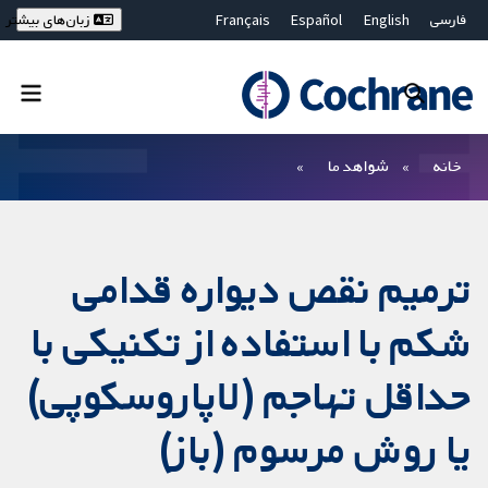
فارسی
English
Español
Français
زبان‌های بیشتر
Deutsch
Hrvatski
Русский
简体中文
繁體中文
ไทย
Bahasa Malaysia
بستن جستجو ✖
فیلترها
خانه
شواهد ما
ترمیم نقص دیواره قدامی
شکم با استفاده از تکنیکی با
حداقل تهاجم (لاپاروسکوپی)
یا روش مرسوم (باز)