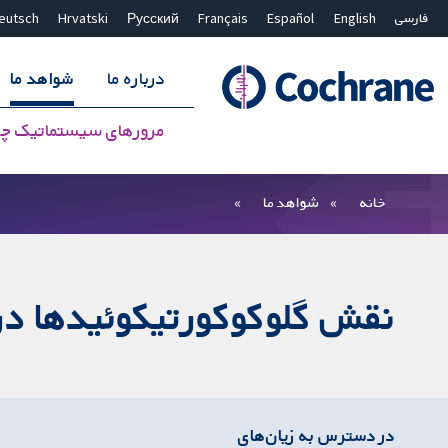
فارسی
English
Español
Français
Русский
Hrvatski
eutsch
درباره ما
شواهد ما
مرورهای سیستماتیک چ
بستن جستجو ✖
فیلترها
خانه
شواهد ما
نقش گلوکوکورتیکوئیدها در 
در دسترس به زیان‌های