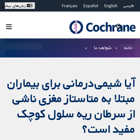
فارسی
English
Español
Français
زبان‌های بیشتر
Deutsch
Hrvatski
Русский
简体中文
繁體中文
ไทย
Bahasa Malaysia
بستن جستجو ✖
فیلترها
خانه
شواهد ما
آیا شیمی‌درمانی برای بیماران
مبتلا به متاستاز مغزی ناشی
از سرطان ریه سلول کوچک
مفید است؟