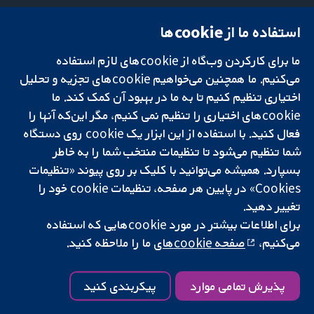
استفاده ما از cookie‌ها
میدان کاوندیش
تماس با ما
۱۳-۱۱
اخبار
ما برای کارکردن وب‌گاه از cookie‌های لازم استفاده
تحقیقات قابل
لندن
دفتر رسانه‌ای
اعتماد.
W1G 0AN
درباره ما
می‌کنیم. ما همچنین می‌خواهیم cookie‌های تجزیه و تحلیل
تصمیم‌گیری آگاهانه.
بریتانیا
فرصت‌های
اختیاری تنظیم کنیم تا به ما در بهبود آن کمک کند. ما
سلامت بهتر.
شغلی
cookie‌های اختیاری را تنظیم نمی کنیم، مگر این‌که آنها را
Cochrane
فعال کنید. با استفاده از این ابزار یک cookie‌ روی دستگاه
Library
شما تنظیم می‌شود تا تنظیمات منتخب شما را به خاطر
بسپارد. همیشه می‌توانید با کلیک بر روی پیوند «تنظیمات
Cookies» در پایین هر صفحه، تنظیمات cookie‌ خود را
شبکه همکاری کاکرین، یک مؤسسه خیریه (شماره 1045921) و یک شرکت با
تغییر دهید.
مسئولیت محدود به‌صورت ضمانت (شماره 03044323) ثبت‌شده در انگلستان
و ولز است. شماره ثبت مالیات بر ارزش افزوده: GB 718 2127 49.
برای اطلاعات بیشتر در مورد cookie‌هایی که استفاده
می‌کنیم،
صفحه cookie‌های
ما را ملاحظه کنید.
کپی‌رایت © ۲۰۲۵ همکاری کاکرین
شرایط و ضوابط وب‌سایت
|
سلب مسئولیت
|
حریم خصوصی
|
سیاست
کوکی‌ها
|
تنظیمات کوکی
پذیرش تمامی موارد
پیکربندی کنید