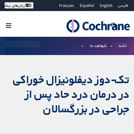
فارسی
English
Español
Français
زبان‌های بیشتر
Deutsch
Hrvatski
Русский
简体中文
繁體中文
ไทย
Bahasa Malaysia
بستن جستجو ✖
فیلترها
خانه
شواهد ما
تک-دوز دیفلونیزال خوراکی
در درمان درد حاد پس از
جراحی در بزرگسالان