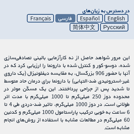
در دسترس به زیان‌های
English
Español
فارسی
Français
简体中文
Русский
این مرور شواهد حاصل از نه کارآزمایی بالینی تصادفی‌سازی
شده، دوسو-کور و کنترل شده با دارونما را ارزیابی کرد که در
آنها با حضور 906 بزرگسال، به مقایسه دیفلونیزال (یک داروی
غیر-استروئیدی ضد-التهابی) با دارونما برای درمان حاد متوسط
تا شدید پس از جراحی پرداختند. این یک مسکّن موثر در
محدوده دوز 250 میلی‌گرم تا 1000 میلی‌گرم با مدت اثر
طولانی است. در دوز 1000 میلی‌گرم، تاثیر ضد-دردی طی 4 تا
6 ساعت به خوبی ترکیب پاراستامول 1000 میلی‌گرم و کدئین
60 میلی‌گرم در مطالعات مشابه با استفاده از روش‌های انجام
مشابه است.