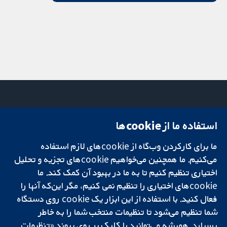
استفاده ما از cookie‌ها
میدان کاوندیش
تماس با ما
۱۳-۱۱
اخبار
ما برای کارکردن وب‌گاه از cookie‌های لازم استفاده
تحقیقات قابل
لندن
دفتر رسانه‌ای
اعتماد.
می‌کنیم. ما همچنین می‌خواهیم cookie‌های تجزیه و تحلیل
W1G 0AN
درباره ما
تصمیم‌گیری آگاهانه.
بریتانیا
فرصت‌های
اختیاری تنظیم کنیم تا به ما در بهبود آن کمک کند. ما
سلامت بهتر.
شغلی
cookie‌های اختیاری را تنظیم نمی کنیم، مگر این‌که آنها را
Cochrane
فعال کنید. با استفاده از این ابزار یک cookie‌ روی دستگاه
Library
شما تنظیم می‌شود تا تنظیمات منتخب شما را به خاطر
بسپارد. همیشه می‌توانید با کلیک بر روی پیوند «تنظیمات