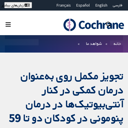
فارسی
English
Español
Français
زبان‌های بیشتر
Deutsch
Hrvatski
Русский
简体中文
繁體中文
ไทย
Bahasa Malaysia
بستن جستجو ✖
فیلترها
خانه
شواهد ما
تجویز مکمل روی به‌عنوان
درمان کمکی در کنار
آنتی‌بیوتیک‌ها در درمان
پنومونی در کودکان دو تا 59