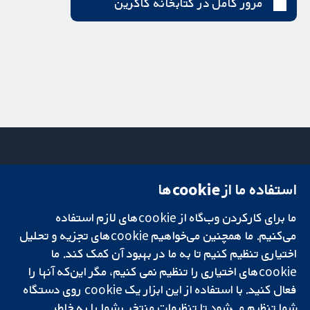
مرور کامل در کتابخانه کاکرین
استفاده ما از cookie‌ها
میدان کاوندیش
تماس با ما
۱۳-۱۱
اخبار
ما برای کارکردن وب‌گاه از cookie‌های لازم استفاده
تحقیقات قابل
لندن
دفتر رسانه‌ای
اعتماد.
می‌کنیم. ما همچنین می‌خواهیم cookie‌های تجزیه و تحلیل
W1G 0AN
درباره ما
تصمیم‌گیری آگاهانه.
بریتانیا
فرصت‌های
اختیاری تنظیم کنیم تا به ما در بهبود آن کمک کند. ما
سلامت بهتر.
شغلی
cookie‌های اختیاری را تنظیم نمی کنیم، مگر این‌که آنها را
Cochrane
فعال کنید. با استفاده از این ابزار یک cookie‌ روی دستگاه
Library
شما تنظیم می‌شود تا تنظیمات منتخب شما را به خاطر