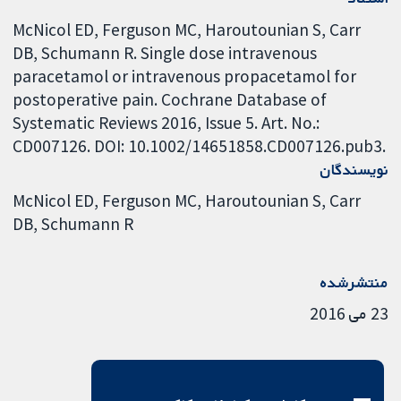
McNicol ED, Ferguson MC, Haroutounian S, Carr
DB, Schumann R. Single dose intravenous
paracetamol or intravenous propacetamol for
postoperative pain. Cochrane Database of
Systematic Reviews 2016, Issue 5. Art. No.:
CD007126. DOI: 10.1002/14651858.CD007126.pub3.
نویسندگان
McNicol ED
Ferguson MC
Haroutounian S
Carr
DB
Schumann R
منتشرشده
23 می 2016