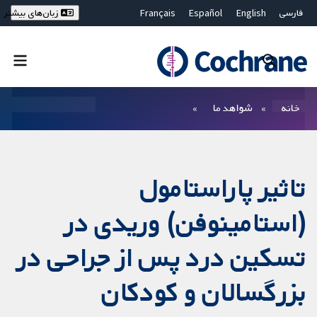
فارسی
English
Español
Français
زبان‌های بیشتر
Deutsch
Hrvatski
Русский
简体中文
繁體中文
ไทย
Bahasa Malaysia
بستن جستجو ✖
فیلترها
خانه
شواهد ما
تاثیر پاراستامول
(استامینوفن) وریدی در
تسکین درد پس از جراحی در
بزرگسالان و کودکان