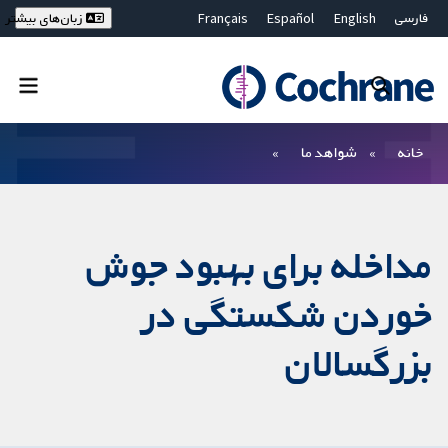
فارسی
English
Español
Français
زبان‌های بیشتر
Deutsch
Hrvatski
Русский
简体中文
繁體中文
ไทย
Bahasa Malaysia
بستن جستجو ✖
فیلترها
خانه
شواهد ما
مداخله برای بهبود جوش
خوردن شکستگی در
بزرگسالان