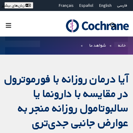
فارسی
English
Español
Français
زبان‌های بیشتر
Deutsch
Hrvatski
Русский
简体中文
繁體中文
ไทย
Bahasa Malaysia
بستن جستجو ✖
فیلترها
خانه
شواهد ما
آیا درمان روزانه با فورموترول
در مقایسه با دارونما یا
سالبوتامول روزانه منجر به
عوارض جانبی جدی‌تری