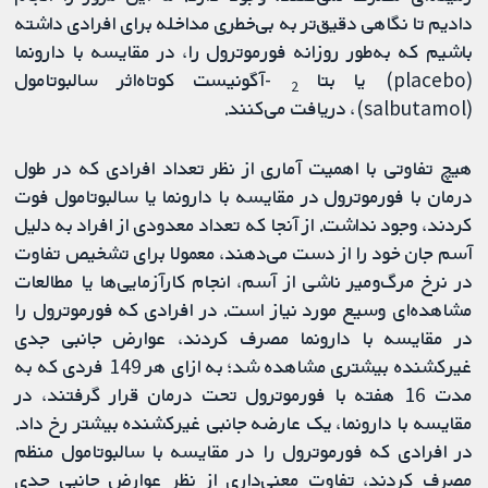
دادیم تا نگاهی دقیق‌تر به بی‌خطری مداخله برای افرادی داشته
باشیم که به‌طور روزانه فورموترول را، در مقایسه با دارونما
(placebo) یا بتا
-آگونیست کوتاه‌اثر سالبوتامول
2
(salbutamol)، دریافت می‌کنند.
هیچ تفاوتی با اهمیت آماری از نظر تعداد افرادی که در طول
درمان با فورموترول در مقایسه با دارونما یا سالبوتامول فوت
کردند، وجود نداشت. از آنجا که تعداد معدودی از افراد به دلیل
آسم جان خود را از دست می‌دهند، معمولا برای تشخیص تفاوت
در نرخ مرگ‌ومیر ناشی از آسم، انجام کارآزمایی‌ها یا مطالعات
مشاهده‌ای وسیع مورد نیاز است. در افرادی که فورموترول را
در مقایسه با دارونما مصرف کردند، عوارض جانبی جدی
غیرکشنده بیشتری مشاهده شد؛ به ازای هر 149 فردی که به
مدت 16 هفته با فورموترول تحت درمان قرار گرفتند، در
مقایسه با دارونما، یک عارضه جانبی غیرکشنده بیشتر رخ داد.
در افرادی که فورموترول را در مقایسه با سالبوتامول منظم
مصرف کردند، تفاوت معنی‌داری از نظر عوارض جانبی جدی