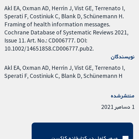
Akl EA, Oxman AD, Herrin J, Vist GE, Terrenato I,
Sperati F, Costiniuk C, Blank D, Schünemann H.
Framing of health information messages.
Cochrane Database of Systematic Reviews 2021,
Issue 11. Art. No.: CD006777. DOI:
10.1002/14651858.CD006777.pub2.
نویسندگان
Akl EA
Oxman AD
Herrin J
Vist GE
Terrenato I
Sperati F
Costiniuk C
Blank D
Schünemann H
منتشرشده
1 دسامبر 2021
مرور کامل در کتابخانه کاکرین