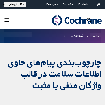
فارسی
English
Español
Français
زبان‌های بیشتر
Deutsch
Hrvatski
Русский
简体中文
繁體中文
ไทย
Bahasa Malaysia
بستن جستجو ✖
فیلترها
خانه
شواهد ما
چارچوب‌بندی پیام‌های حاوی
اطلاعات سلامت در قالب
واژگان منفی یا مثبت