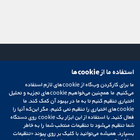
استفاده ما از cookie‌ها
میدان کاوندیش
تماس با ما
۱۳-۱۱
اخبار
ما برای کارکردن وب‌گاه از cookie‌های لازم استفاده
تحقیقات قابل
لندن
دفتر رسانه‌ای
اعتماد.
می‌کنیم. ما همچنین می‌خواهیم cookie‌های تجزیه و تحلیل
W1G 0AN
درباره ما
تصمیم‌گیری آگاهانه.
بریتانیا
فرصت‌های
اختیاری تنظیم کنیم تا به ما در بهبود آن کمک کند. ما
سلامت بهتر.
شغلی
cookie‌های اختیاری را تنظیم نمی کنیم، مگر این‌که آنها را
Cochrane
فعال کنید. با استفاده از این ابزار یک cookie‌ روی دستگاه
Library
شما تنظیم می‌شود تا تنظیمات منتخب شما را به خاطر
بسپارد. همیشه می‌توانید با کلیک بر روی پیوند «تنظیمات