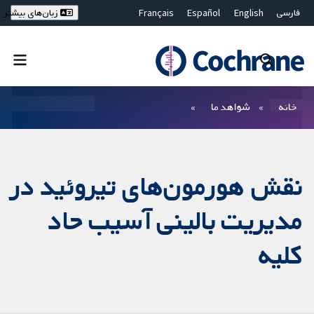
فارسی
English
Español
Français
زبان‌های بیشتر
Deutsch
Hrvatski
Русский
简体中文
繁體中文
ไทย
Bahasa Malaysia
بستن جستجو ✖
فیلترها
خانه
شواهد ما
نقش هورمون‌های تیروئید در
مدیریت بالینی آسیب حاد
کلیه