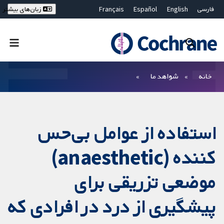
فارسی
English
Español
Français
زبان‌های بیشتر
Deutsch
Hrvatski
Русский
简体中文
繁體中文
ไทย
Bahasa Malaysia
بستن جستجو ✖
فیلترها
خانه
شواهد ما
استفاده از عوامل بی‌حس
کننده (anaesthetic)
موضعی تزریقی برای
پیشگیری از درد در افرادی که