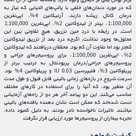
که در مورد دندان‌های خلفی با پالپ‌های التهابی که نیاز به
درمان کانال ریشه دارند، آرتیکائین 4%، اپی‌نفرین
1:100,000، بهتر از لیدوکائین 2%، اپی‌نفرین 1:100,000
است. در رابطه با درد حین تزریق، هیچ تفاوتی بین این
محلول‌ها وجود نداشت، اگرچه درد بعد از تزریق لیدوکائین
کم‌تر بود اما تفاوت آن کم بود. محققان دریافتند که لیدوکائین
2%، اپی‌نفرین 1:100,000، برای پروسیجرهای جراحی و
پروسیجرهای جراحی/درمان پریودنتال به ترتیب برتر از
پریلوکائین 3%، فلیپرسین 0.03 IU و پریلوکائین 4% بود.
سرعت شروع در بازه‌های زمانی بالینی قابل قبول و طول مدت
آن متغیر بود، که آنها را برای استفاده در کار‌های مختلف
مناسب می‌کند. این دو پیامد آخر هر دو از راه‌های آزمایشی
تست شده‌اند که ممکن است نشان دهنده یافته‌های بالینی
نباشند. تاثیرات ناخواسته نادر بودند. به دلیل کمبود داده،
تجربه بیماران از پروسیجرها مورد ارزیابی قرار نگرفت.
کیفیت شواهد