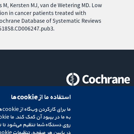
es M, Kersten MJ, van de Wetering MD. Low
tion in cancer patients treated with
Cochrane Database of Systematic Reviews
4651858.CD006247.pub3.
تحقیقات قابل اعتماد.
استفاده ما از cookie‌ها
تصمیم‌گیری آگاهانه.
سلامت بهتر.
در پایین هر صفحه، تنظیمات cookie‌ خود را تغییر دهید.
شبکه همکاری کاکرین، یک مؤسسه خیریه (شماره 1045921) و یک شرکت با مسئولیت محدود به‌صورت ضمانت (شماره 03044323) ثبت‌شده در انگلستان و ولز است. شماره ثبت مالیات بر ارزش افزوده: GB 718 2127 49.