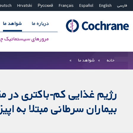
فارسی
English
Español
Français
Русский
Hrvatski
eutsch
درباره ما
شواهد ما
مرورهای سیستماتیک چ
بستن جستجو ✖
فیلترها
خانه
شواهد ما
رژیم غذایی کم-باکتری در مق
بیماران سرطانی مبتلا به اپی