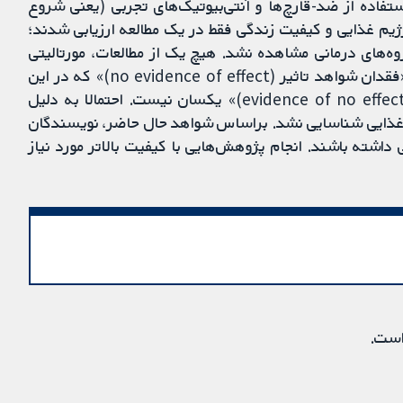
فاده از ضد-قارچ‌ها و آنتی‌بیوتیک‌های تجربی (یعنی شروع
م غذایی و کیفیت زندگی فقط در یک مطالعه ارزیابی شدند؛
ه‌های درمانی مشاهده نشد. هیچ یک از مطالعات، مورتالیتی
ناشی از عفونت را ارزیابی نکردند. شایان ذکر است که «فقدان شواهد تاثیر (no evidence of effect)» که در این
مطالعه مروری شناسایی شد، با «شواهد فقدان تاثیر (evidence of no effect)» یکسان نیست. احتمالا به دلیل
ای غذایی شناسایی نشد. براساس شواهد حال حاضر، نویسندگان
 داشته باشند. انجام پژوهش‌هایی با کیفیت بالاتر مورد نیاز
است.