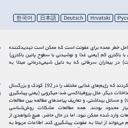
한국어
日本語
Deutsch
Hrvatski
Рус
 عامل خطر عمده برای عفونت است که ممکن است تهدیدکننده
ن
ا باکتری کم (یعنی غذا و نوشیدنی با سطوح پائین باکتری)
ت) در بیماران سرطانی که به دلیل شیمی‌درمانی مبتلا به
م
نویسندگان، سه مطالعه تصادفی‌سازی شده را شناسایی کردند که رژیم‌های غذایی مختلف را در 192 کودک و بزرگسال
مداخلات دیگر، مثل پروفیلاکسی ضد-میکروبی (یعنی پیشگیری
24 
) و مسائل بهداشتی، و تعاریف پیامدهای مطالعه‌ بین مطالعات
ار محدود بودند. همه مطالعات مشکلات روش‌شناسی
ایج مطالعات وارد شده ممکن نبود، اما در حال حاضر، هیچ شواهدی از
می‌تواند از ابتلا به عفونت پیشگیری کند. اطلاعات مربوط به