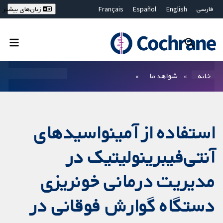
فارسی
English
Español
Français
زبان‌های بیشتر
Deutsch
Hrvatski
Русский
简体中文
繁體中文
ไทย
Bahasa Malaysia
بستن جستجو ✖
فیلترها
خانه
شواهد ما
استفاده از آمینواسیدهای
آنتی‌فیبرینولیتیک در
مدیریت درمانی خونریزی
دستگاه گوارش فوقانی در