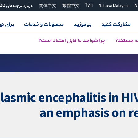
D
Bahasa Malaysia
ไทย
繁體中文
简体中文
درباره ترجمه‌های کاک
مشارکت کنید
بیاموزید
محصولات و خدمات
برای ن
ه هستند؟
چرا شواهد ما قابل اعتماد است؟
smic encephalitis in HIV
an emphasis on r