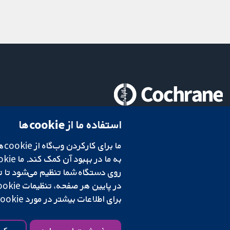
تحقیقات قابل اعتماد.
استفاده ما از cookie‌ها
تصمیم‌گیری آگاهانه.
سلامت بهتر.
در پایین هر صفحه، تنظیمات cookie‌ خود را تغییر دهید.
شبکه همکاری کاکرین، یک مؤسسه خیریه (شماره 1045921) و یک شرکت با مسئولیت محدود به‌صورت ضمانت (شماره 03044323) ثبت‌شده در انگلستان و ولز است. شماره ثبت مالیات بر ارزش افزوده: GB 718 2127 49.
برای اطلاعات بیشتر در مورد cookie‌هایی که استفاده می‌کنیم،
شرایط و ضوابط وب‌سایت
|
سلب مسئولیت
|
حریم خصوصی
|
سیاست کوکی‌ها