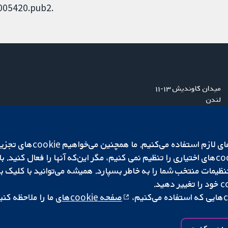
D005420.pub2.
میدان کاوندیش ۱۳-۱۱
لندن
W1G 0AN
بریتانیا
ما برای کارکردن وب‌گاه از ie‌
صفحه cookie‌های
ما را ملاحظه کنی
|
تنظیمات کوکی
کپی‌رایت © ۲۰۲۵ همکاری کاکرین