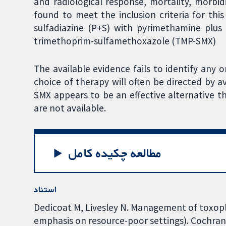
and radiological response, mortality, morbid
found to meet the inclusion criteria for th
sulfadiazine (P+S) with pyrimethamine plus
trimethoprim-sulfamethoxazole (TMP-SMX)
The available evidence fails to identify any
choice of therapy will often be directed by a
SMX appears to be an effective alternative t
are not available.
مطالعه چکیده کامل
استناد
Dedicoat M, Livesley N. Management of toxopla
emphasis on resource-poor settings). Cochran