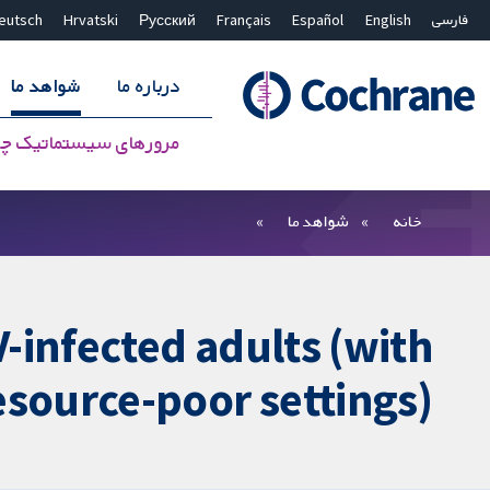
فارسی
English
Español
Français
Русский
Hrvatski
eutsch
درباره ما
شواهد ما
مرورهای سیستماتیک چ
بستن جستجو ✖
فیلترها
خانه
شواهد ما
-infected adults (with
esource-poor settings)