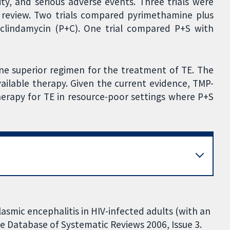
ity, and serious adverse events. Three trials were
is review. Two trials compared pyrimethamine plus
 clindamycin (P+C). One trial compared P+S with
 one superior regimen for the treatment of TE. The
vailable therapy. Given the current evidence, TMP-
herapy for TE in resource-poor settings where P+S
smic encephalitis in HIV-infected adults (with an
e Database of Systematic Reviews 2006, Issue 3.