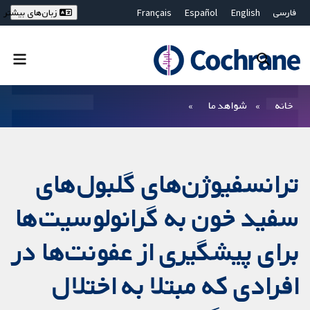
فارسی
English
Español
Français
زبان‌های بیشتر
Deutsch
Hrvatski
Русский
简体中文
繁體中文
ไทย
Bahasa Malaysia
بستن جستجو ✖
فیلترها
خانه
شواهد ما
ترانسفیوژن‌های گلبول‌های
سفید خون به گرانولوسیت‌ها
برای پیشگیری از عفونت‌ها در
افرادی که مبتلا به اختلال