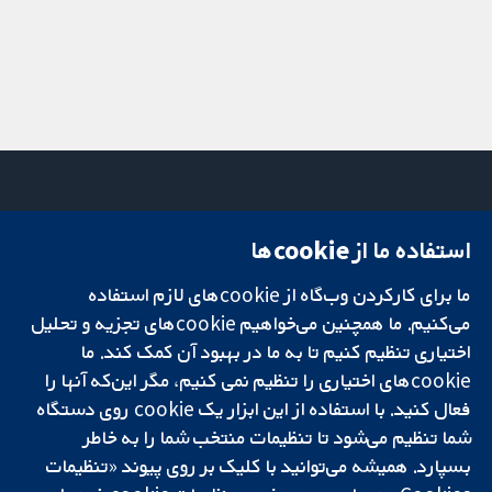
استفاده ما از cookie‌ها
میدان کاوندیش
تماس با ما
۱۳-۱۱
اخبار
ما برای کارکردن وب‌گاه از cookie‌های لازم استفاده
تحقیقات قابل
لندن
دفتر رسانه‌ای
اعتماد.
W1G 0AN
درباره ما
می‌کنیم. ما همچنین می‌خواهیم cookie‌های تجزیه و تحلیل
تصمیم‌گیری آگاهانه.
بریتانیا
فرصت‌های
اختیاری تنظیم کنیم تا به ما در بهبود آن کمک کند. ما
سلامت بهتر.
شغلی
cookie‌های اختیاری را تنظیم نمی کنیم، مگر این‌که آنها را
Cochrane
فعال کنید. با استفاده از این ابزار یک cookie‌ روی دستگاه
Library
شما تنظیم می‌شود تا تنظیمات منتخب شما را به خاطر
بسپارد. همیشه می‌توانید با کلیک بر روی پیوند «تنظیمات