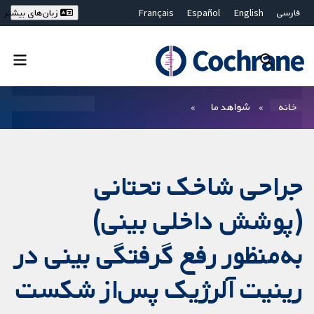
فارسی
English
Español
Français
زبان‌های بیشتر
Deutsch
Hrvatski
Русский
简体中文
繁體中文
ไทย
Bahasa Malaysia
بستن جستجو ✖
فیلترها
خانه
شواهد ما
جراحی شاخک تحتانی
(پوشش داخلی بینی)
به‌منظور رفع گرفتگی بینی در
رینیت آلرژیک پس‌از شکست