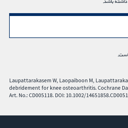
 داشته باشد.
است.
Laupattarakasem W, Laopaiboon M, Laupattaraka
debridement for knee osteoarthritis. Cochrane Da
Art. No.: CD005118. DOI: 10.1002/14651858.CD005