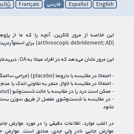
English
Español
فارسی
Français
தமிழ்
این خلاصه از مرور کاکرین، آنچه را که ما از پژوه
(arthroscopic debridement; AD) برای استئوآرتریت (osteoarthritis; OA) زانو می‌دانیم، ارائه می‌دهد.
این مرور نشان می‌دهد که در افراد مبتلا به OA، دبریدمان آرتروسکوپیک:
- احتمالا در مقایسه با دارونما (placebo) (جراحی ساختگی)، درد یا توانایی عملکرد را بهبود نمی‌بخشد
- احتمالا در مقایسه با لاواژ، منجر به تفاوتی اندک یا عدم
- ممکن است درد را در مقایسه با حالت شست‌وشو (washout) بهبود بخشد
- در مقایسه با شست‌وشوی مفصل از طریق سوزن بسته، 
نشود
در اغلب موارد، اطلاعات دقیقی را در مورد عوارض جانبی 
عوارض جانبی نادر ولی جدی، صادق است. عوارض جا