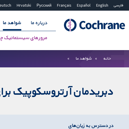
فارسی
English
Español
Français
Русский
Hrvatski
eutsch
درباره ما
شواهد ما
مرورهای سیستماتیک چ
بستن جستجو ✖
فیلترها
خانه
شواهد ما
دبریدمان آرتروسکوپیک برای
در دسترس به زیان‌های