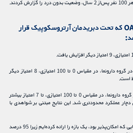
درد: 66 مورد از هر 100 نفر پس‌از 1 سال، و 48 مورد از هر 100 نفر پس‌از 2 سال، وضعیت بدون درد را گزارش کردند.
بهترین تخمین از آنچه برای افراد مبتلا به OA که تحت دبریدمان آرتروسکوپیک قرار
د:
عملکرد فیزیکی دو هفته پس‌از درمان: توانایی عملکرد در گروه دارونما، در مقیاس 0 تا 100 امتیازی، 8 امتیاز دیگر
ط است.
عملکرد فیزیکی 12 ماه پس‌از درمان: توانایی عملکرد در گروه دارونما، در مقیاس 0 تا 100 امتیازی، تا 7 امتیاز بیشتر
هد گروه AD به‌طور معنی‌داری دچار عملکرد محدودتری شد. این نتایج مبتنی بر شواهدی با
اعداد ارائه‌شده بهترین تخمین ما هستند. هم‌چنین در جایی که امکان‌پذیر بود، یک بازه را ارائه کرده‌ایم زیرا 95 درصد