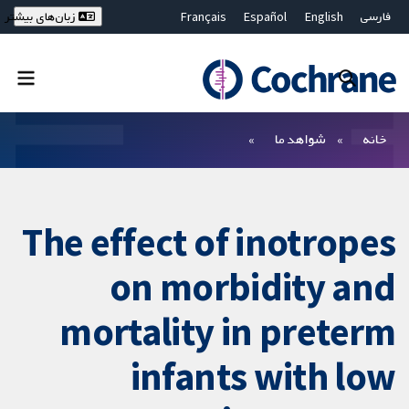
فارسی
English
Español
Français
زبان‌های بیشتر
Deutsch
Hrvatski
Русский
简体中文
繁體中文
ไทย
Bahasa Malaysia
بستن جستجو ✖
فیلترها
خانه
شواهد ما
The effect of inotropes
on morbidity and
mortality in preterm
infants with low