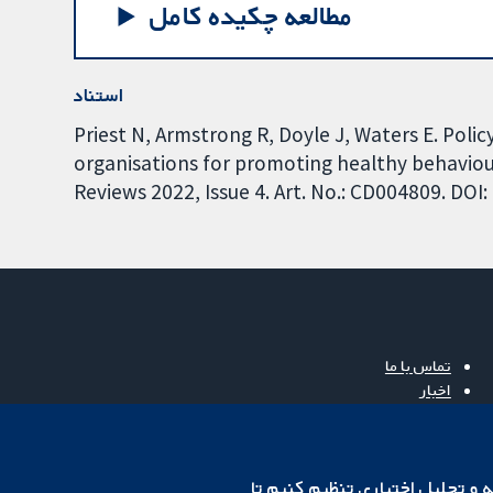
مطالعه چکیده کامل
استناد
Priest N, Armstrong R, Doyle J, Waters E. Pol
organisations for promoting healthy behavio
Reviews 2022, Issue 4. Art. No.: CD004809. DO
تماس با ما
اخبار
دفتر رسانه‌ای
درباره ما
فرصت‌های شغلی
cookهای لازم استفاده می‌کنیم. ما همچنین می‌خواهیم cookie‌های تجزیه و تحلیل اختیاری تنظیم کنیم تا
Cochrane Library