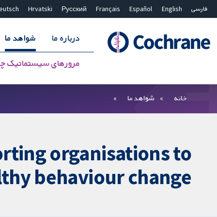
فارسی
English
Español
Français
Русский
Hrvatski
eutsch
درباره ما
شواهد ما
مرورهای سیستماتیک چ
بستن جستجو ✖
فیلترها
خانه
شواهد ما
rting organisations to
thy behaviour change