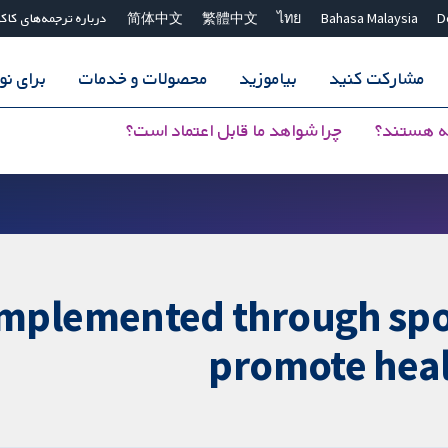
D
Bahasa Malaysia
ไทย
繁體中文
简体中文
درباره ترجمه‌های کاک
مشارکت کنید
بیاموزید
محصولات و خدمات
برای ن
ه هستند؟
چرا شواهد ما قابل اعتماد است؟
 implemented through spo
promote heal