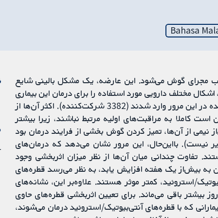
Bahasa Mal
acute otitis externa) باعث التهاب مجرای گوش می‌شود. این عارضه، یک مشکل بالینی شایع
ن
 اشکال مختلف دارویی مورد استفاده را برای درمان این بیماری
ارزیابی می‌کند. نوزده کارآزمایی تصادفی‌سازی و کنترل‌شده در این مرور وارد شدند (3382 شرکت‌کننده). اکثر آن‌ها از
 است کاملا به مراقبت‌های اولیه مرتبط نباشند، زیرا بیشتر
م
از نیمی از آن‌ها، تمیز کردن گوش بخشی از فرایند درمان بود
ر نیست). بااین‌حال، این مرور نشان می‌دهد که درمان‌های
1 آو
ند. تفاوت چندانی میان آن‌ها از نظر میزان اثربخشی وجود
 به بیش‌از یک هفته افزایش یابد، به نظر می‌رسد قطره‌های
قطره‌های آنتی‌بیوتیک/استروئید، کمتر موثر هستند. علاوه‌بر این، نشانه‌های
ز بیشتر باقی می‌ماند. برای تعیین اثربخشی قطره‌های حاوی
رانی که با قطره‌های آنتی‌بیوتیک/استروئید درمان می‌شوند،