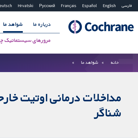
فارسی
English
Español
Français
Русский
Hrvatski
eutsch
درباره ما
شواهد ما
مرورهای سیستماتیک چ
بستن جستجو ✖
فیلترها
خانه
شواهد ما
مداخلات درمانی اوتیت خارج
شناگر