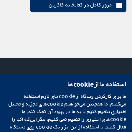
مرور کامل در کتابخانه کاکرین
استفاده ما از cookie‌ها
میدان کاوندیش
تماس با ما
۱۳-۱۱
اخبار
ما برای کارکردن وب‌گاه از cookie‌های لازم استفاده
تحقیقات قابل
لندن
دفتر رسانه‌ای
اعتماد.
می‌کنیم. ما همچنین می‌خواهیم cookie‌های تجزیه و تحلیل
W1G 0AN
درباره ما
تصمیم‌گیری آگاهانه.
بریتانیا
فرصت‌های
اختیاری تنظیم کنیم تا به ما در بهبود آن کمک کند. ما
سلامت بهتر.
شغلی
cookie‌های اختیاری را تنظیم نمی کنیم، مگر این‌که آنها را
Cochrane
فعال کنید. با استفاده از این ابزار یک cookie‌ روی دستگاه
Library