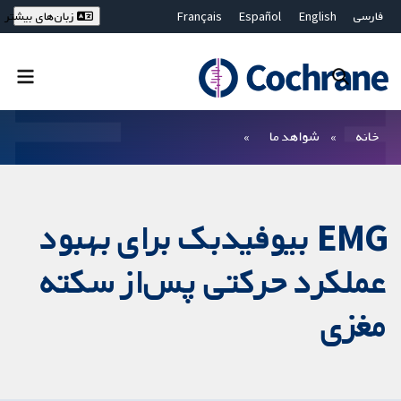
فارسی
English
Español
Français
زبان‌های بیشتر
Deutsch
Hrvatski
Русский
简体中文
繁體中文
ไทย
Bahasa Malaysia
بستن جستجو ✖
فیلترها
خانه
شواهد ما
EMG بیوفیدبک برای بهبود
عملکرد حرکتی پس‌از سکته
مغزی