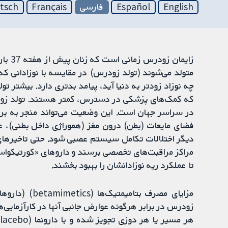
English
Español
فارسی
Français
tsch
زایمان زودرس زمانی است که زنان پیش از هفته 37 بارداری وارد مرحله زایمان شوند
متولد می‌شوند (تولد زودرس) در مقایسه با نوزادانی که 
چه نوزاد زودتر به دنیا آید، پیامد بدتری دارد. بیشتر 
که کمک‌های پزشکی در دسترس، کمتر هستند. تولد زودرس
در سراسر جهان است. این وضعیت می‌تواند منجر به برو
فضای مایعات (بطن) درون مغز (هموراژی داخل بطنی)،
دیگر اختلالات تکامل سیستم عصبی شود. حتی تاخیرهای کو
مراکز مراقبت‌های تخصصی برسند و داروهای «کورتیکواستر
تا عملکرد ریه نوزادانشان را بهبود بخشند.
مزایای مصرف بت
زودرس در برابر هرگونه عوارض جانبی آنها در کارآزمایی‌ه