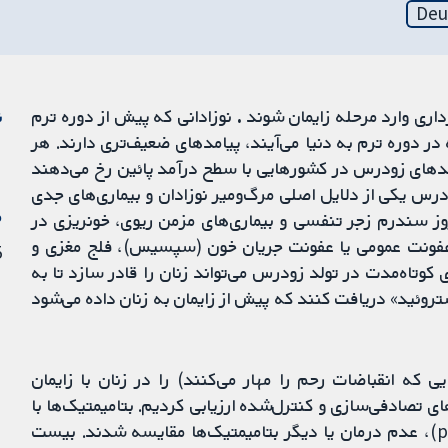
Deu
.
نوزادانی که پیش از دوره ترم
ن
در دوره ترم به دنیا می‌آیند، پیامدهای ضعیف‌تری دارند. هر
تولدهای زودرس در کشورهایی با سطح درآمد پائین رخ می‌دهند
 یکی از دلایل اصلی مرگ‌ومیر نوزادان و بیماری‌های جدی
م
ز سندرم زجر تنفسی و بیماری‌های مزمن ریوی، خونریزی در
 عفونت عمومی یا عفونت جریان خون (سپسیس)، فلج مغزی و
5 فو
تاه‌مدت در تولد زودرس می‌تواند زنان را قادر سازد تا به
وئید» دریافت کنند که پیش از زایمان به زنان داده می‌شود
امیمتیک‌ها (betamimetics) (داروهایی که انقباضات رحم را مهار می‌کنند) را در زنان با زایمان
ای تصادفی‌سازی و کنترل‌شده ارزیابی کردیم. بتامیمتیک‌ها با
هر مسیر یا هر دوزی تجویز شده و با دارونما (placebo)، عدم درمان یا دیگر بتامیمتیک‌ها مقایسه شدند. بیست