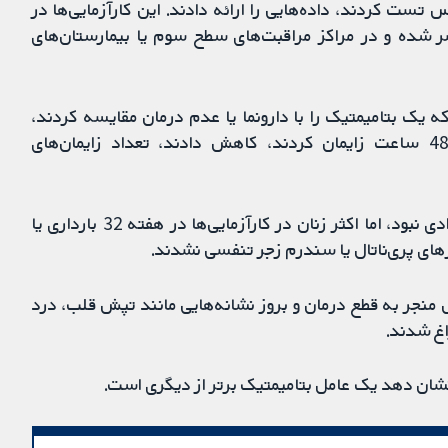
س تست کردند، داده‌هایی را ارائه دادند. این کارآزمایی‌ها در
4 ساله میان سال‌های 1966 و 2010 منتشر شده و در مراکز مراقبت‌های سطح سوم یا بیمارستان‌های
با زایمان زودرس در 12 کارآزمایی که یک بتامیمتیک را با دارونما یا عدم درمان مقایسه کردند،
حضور داشتند. بتامیمتیک‌ها تعداد زنانی را که طی 48 ساعت زایمان کردند، کاهش دادند، تعداد زایمان‌های
تاخیر در زمان زایمان به معنای بهبودی در پیامدهای نوزادی نبود، اما اکثر زنان در کارآزمایی‌ها در هفته 32 بارداری یا
های پری‌ناتال یا سندرم زجر تنفسی نشدند.
 منجر به قطع درمان و بروز نشانه‌هایی مانند تپش قلب، درد
غ شدند.
نشان دهد یک عامل بتامیمتیک برتر از دیگری است.