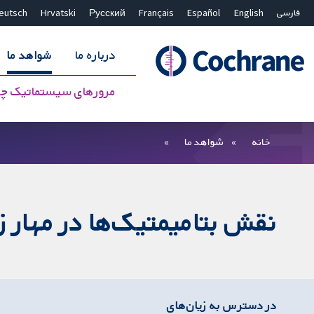
فارسی
English
Español
Français
Русский
Hrvatski
eutsch
درباره ما
شواهد ما
مرورهای سیستماتیک چ
بستن جستجو ✖
فیلترها
خانه
شواهد ما
نقش بتامیمتیک‌ها در مهار 
در دسترس به زیان‌های