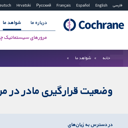
فارسی
English
Español
Français
Русский
Hrvatski
eutsch
درباره ما
شواهد ما
مرورهای سیستماتیک چ
بستن جستجو ✖
فیلترها
خانه
شواهد ما
وضعیت قرارگیری مادر در مرح
در دسترس به زیان‌های