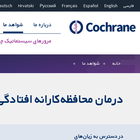
فارسی
English
Español
Français
Русский
Hrvatski
eutsch
درباره ما
شواهد ما
مرورهای سیستماتیک چ
بستن جستجو ✖
فیلترها
خانه
شواهد ما
درمان محافظه‌کارانه افتادگی
در دسترس به زیان‌های