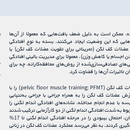
ده، ممکن است به دلیل ضعف بافت‌هایی که معمولا از آن‌ها
ن
‌هایی که این وضعیت ایجاد می‌کنند، بسته به نوع افتادگی
 عضلات کف لگن (تمریناتی برای تقویت عضلات کف لگن) یا
ن اجسام یا کاهش وزن)، معمولا برای مدیریت بالینی افتادگی
م
ی‌های تصادفی‌سازی‌شده از روش‌های محافظه‌کارانه، چه برای
ن تاثیرات آن‌ها را قضاوت کرد.
1 ژو
شش کارآزمایی وارد شدند. چهار کارآزمایی، ورزش عضلات کف لگن (pelvic floor muscle training; PFMT) را با
زش عضلات کف لگن را به همراه جراحی با جراحی به‌تنهایی
 در کارآزمایی‌های فردی، PFMT در مقایسه با عدم انجام مداخله، نشانه‌های افتادگی اندام لگنی را
ربوط به شدت افتادگی اندام لگنی از دو کارآزمایی ترکیب شدند
و نتایج نشان دادند که PFMT در مقایسه با عدم درمان، احتمال بهبودی را در مرحله افتادگی اندام لگنی تا 17%
ه‌گیری کردند، به نظر می‌رسد عملکرد عضلات کف لگن در زنانی