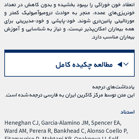
انعقاد خون خوراکی را بهبود بخشیده و بدون کاهش در تعداد
خونریزی‌های عمده، منجر به حوادث ترومبوآمبولیک کمتر و
مورتالیتی پائین‌تری شوند. خود-پایشی و خود-مدیریتی برای
همه بیماران امکان‌پذیر نیست، و نیاز به شناسایی و آموزش
بیماران مناسب دارد.
مطالعه چکیده کامل
یادداشت‌های ترجمه
این متن توسط مرکز کاکرین ایران به فارسی ترجمه شده است.
استناد
Heneghan CJ, Garcia-Alamino JM, Spencer EA,
Ward AM, Perera R, Bankhead C, Alonso Coello P,
Fitzmaurice D, Mahtani KR, Onakpoya IJ. Self-