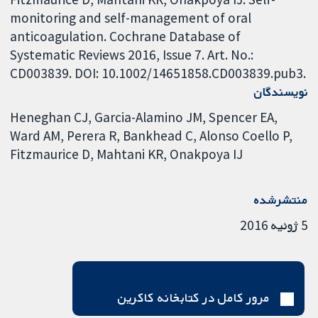
monitoring and self-management of oral
anticoagulation. Cochrane Database of
Systematic Reviews 2016, Issue 7. Art. No.:
CD003839. DOI: 10.1002/14651858.CD003839.pub3.
نویسندگان
Heneghan CJ
Garcia-Alamino JM
Spencer EA
Ward AM
Perera R
Bankhead C
Alonso Coello P
Fitzmaurice D
Mahtani KR
Onakpoya IJ
منتشرشده
5 ژوئیه 2016
مرور کامل در کتابخانه کاکرین