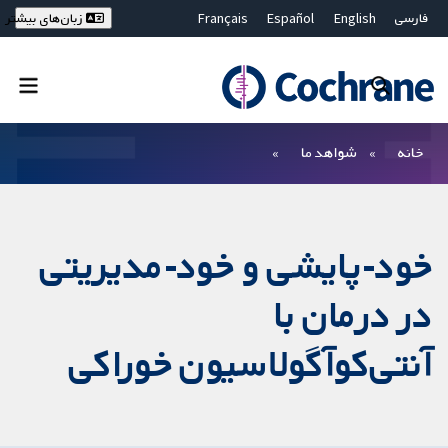
فارسی
English
Español
Français
زبان‌های بیشتر
Deutsch
Hrvatski
Русский
简体中文
繁體中文
ไทย
Bahasa Malaysia
بستن جستجو ✖
فیلترها
خانه
شواهد ما
خود-پایشی و خود-مدیریتی
در درمان با
آنتی‌کوآگولاسیون خوراکی