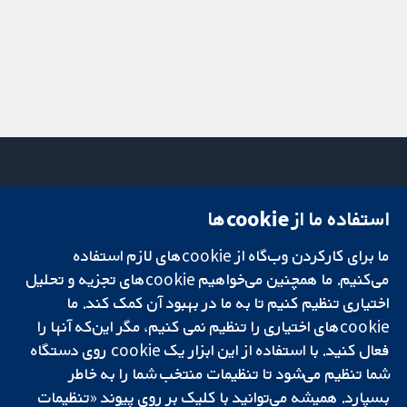
استفاده ما از cookie‌ها
میدان کاوندیش
تماس با ما
۱۳-۱۱
اخبار
ما برای کارکردن وب‌گاه از cookie‌های لازم استفاده
تحقیقات قابل
لندن
دفتر رسانه‌ای
اعتماد.
می‌کنیم. ما همچنین می‌خواهیم cookie‌های تجزیه و تحلیل
W1G 0AN
درباره ما
تصمیم‌گیری آگاهانه.
بریتانیا
فرصت‌های
اختیاری تنظیم کنیم تا به ما در بهبود آن کمک کند. ما
سلامت بهتر.
شغلی
cookie‌های اختیاری را تنظیم نمی کنیم، مگر این‌که آنها را
Cochrane
فعال کنید. با استفاده از این ابزار یک cookie‌ روی دستگاه
Library
شما تنظیم می‌شود تا تنظیمات منتخب شما را به خاطر
بسپارد. همیشه می‌توانید با کلیک بر روی پیوند «تنظیمات