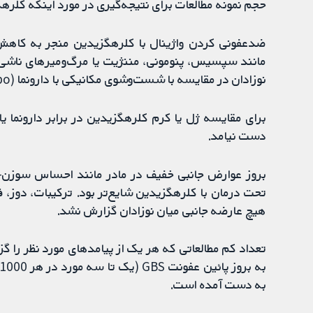
حجم نمونه مطالعات برای نتیجه‌گیری در مورد اینکه کلرهگزیدین عفونت‌های GBS ر
نوزادان در مقایسه با شست‌وشوی مکانیکی با دارونما (placebo) کاهش دهد (بر اساس یک مطالعه).
برای مقایسه ژل یا کرم کلرهگزیدین در برابر دارونما ی
دست نیامد.
تحت درمان با کلرهگزیدین شایع‌تر بود. ترکیبات، دوز، 
هیچ عارضه جانبی میان نوزادان گزارش نشد.
به دست آمده است.