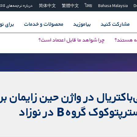
D
Bahasa Malaysia
ไทย
繁體中文
简体中文
درباره ترجمه‌های کاک
مشارکت کنید
بیاموزید
محصولات و خدمات
برای ن
ه هستند؟
چرا شواهد ما قابل اعتماد است؟
‌باکتریال در واژن حین زایمان ب
وک گروه B در نوزاد