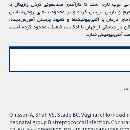
احی خوب لازم است تا کارآمدی ضدعفونی کردن واژینال با
ی کاهش عفونت GBS در نوزادان ترم و نارس بررسی کرده و بر محدودیت‌های روش‌شناسی
 هزینه‌های درمان با آنتی‌بیوتیک‌ها و کمبود پرسنل آموزش‌دیده،
کن در مناطقی از جهان با امکانات ضعیف، محدود کرده است.
ت آنتی‌بیوتیکی ندارد.
است.
Ohlsson A, Shah VS, Stade BC. Vaginal chlorhexidin
neonatal group B streptococcal infection. Cochra
12. Art. No.: CD003520. DOI: 10.1002/14651858.CD