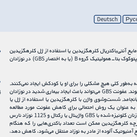
Deutsch
Рус
ع آنتی‌باکتریال کلرهگزیدین یا استفاده از ژل کلرهگزیدین
ن
حین زایمان، موجب کاهش بروز عفونت‌های ناشی از استرپتوکوک بتا‐همولیتیک گروه B (یا به اختصار GBS) در نوزادان
م
به‌طور کلی هیچ مشکلی را برای او یا کودکش ایجاد نمی‌کنند.
با این حال، گاهی نوزادان هنگام زایمان دچار عفونت می‌شوند. عفونت GBS می‌تواند باعث ایجاد بیماری شدید در نوزادان
14 
انجامد. شست‌وشوی واژن با کلرهگزیدین یا استفاده از ژل یا
به عنوان یک روش احتمالی برای کاهش عفونت مورد مطالعه
قرار گرفت. این مرور شامل چهار کارآزمایی بود که در آنها زنان کلونیزه شده با GBS واژینال یا رکتال و 1125 نوزاد نارس
رچه کلرهگزیدین ممکن است تعداد باکتری‌هایی را که هنگام
یع آمنیوتیک آلوده از مادر به نوزاد منتقل می‌شود، کاهش دهد،