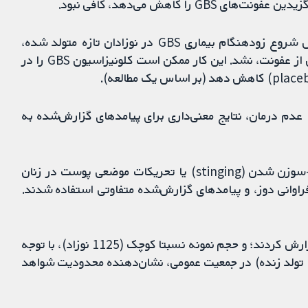
ا کاهش می‌دهد، کافی نبود.
ضدعفونی کردن واژینال با کلرهگزیدین منجر به کاهش شروع زودهنگام بیماری GBS در نوزادان تازه متولد شده،
مانند سپسیس، پنومونی، مننژیت یا مرگ‌ومیرهای ناشی از عفونت، نشد. این کار ممکن است کلونیزاسیون GBS را در
ا عدم درمان، نتایج معنی‌داری برای پیامدهای گزارش‌شده به
بروز عوارض جانبی خفیف در مادر مانند احساس سوزن-سوزن شدن (stinging) یا تحریکات موضعی پوست در زنان
فراوانی دوز، و پیامدهای گزارش‌شده متفاوتی استفاده شدند.
تعداد کم مطالعاتی که هر یک از پیامدهای مورد نظر را گزارش کردند؛ و حجم نمونه نسبتا کوچک (1125 نوزاد)، با توجه
به بروز پائین عفونت GBS (یک تا سه مورد در هر 1000 تولد زنده) در جمعیت عمومی، نشان‌دهنده محدودیت شواهد