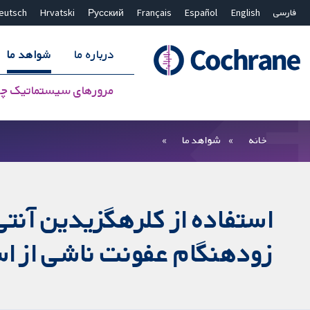
فارسی
English
Español
Français
Русский
Hrvatski
eutsch
درباره ما
شواهد ما
مرورهای سیستماتیک چ
بستن جستجو ✖
فیلترها
خانه
شواهد ما
استفاده از کلرهگزیدین آنتی
زودهنگام عفونت ناشی از استرپتوک