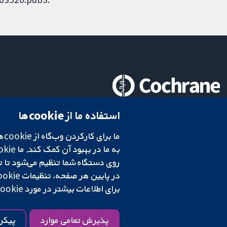
تحقیقات قابل اعتماد.
استفاده ما از cookie‌ها
تصمیم‌گیری آگاهانه.
سلامت بهتر.
در پایین هر صفحه، تنظیمات cookie‌ خود را تغییر دهید.
شبکه همکاری کاکرین، یک مؤسسه خیریه (شماره 1045921) و یک شرکت با مسئولیت محدود به‌صورت ضمانت (شماره 03044323) ثبت‌شده در انگلستان و ولز است. شماره ثبت مالیات بر ارزش افزوده: GB 718 2127 49.
برای اطلاعات بیشتر در مورد cookie‌هایی که استفاده می‌کنیم،
شرایط و ضوابط وب‌سایت
|
سلب مسئولیت
|
حریم خصوصی
|
سیاست کوکی‌ها
پذیرش تمامی موارد
پیکر