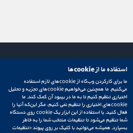
استفاده ما از cookie‌ها
میدان کاوندیش
تماس با ما
۱۳-۱۱
اخبار
ما برای کارکردن وب‌گاه از cookie‌های لازم استفاده
تحقیقات قابل
لندن
دفتر رسانه‌ای
اعتماد.
W1G 0AN
درباره ما
می‌کنیم. ما همچنین می‌خواهیم cookie‌های تجزیه و تحلیل
تصمیم‌گیری آگاهانه.
بریتانیا
فرصت‌های
اختیاری تنظیم کنیم تا به ما در بهبود آن کمک کند. ما
سلامت بهتر.
شغلی
cookie‌های اختیاری را تنظیم نمی کنیم، مگر این‌که آنها را
Cochrane
فعال کنید. با استفاده از این ابزار یک cookie‌ روی دستگاه
Library
شما تنظیم می‌شود تا تنظیمات منتخب شما را به خاطر
بسپارد. همیشه می‌توانید با کلیک بر روی پیوند «تنظیمات