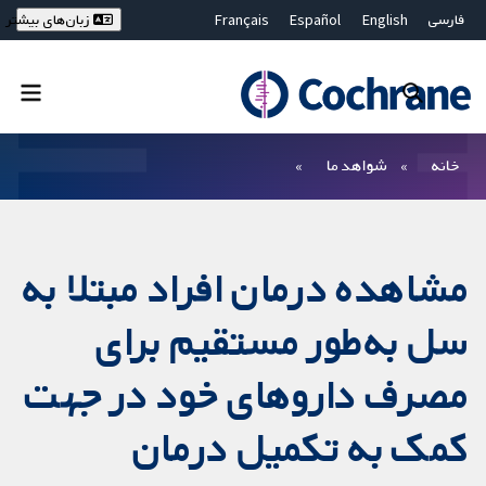
فارسی
English
Español
Français
زبان‌های بیشتر
Deutsch
Hrvatski
Русский
简体中文
繁體中文
ไทย
Bahasa Malaysia
بستن جستجو ✖
فیلترها
خانه
شواهد ما
مشاهده درمان افراد مبتلا به
سل به‌طور مستقیم برای
مصرف داروهای خود در جهت
کمک به تکمیل درمان