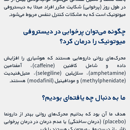
در طول روز (پرخوابی) شکایت مکرر افراد مبتلا به دیستروفی
میوتونیک است که به مشکلات کنترل تنفس مربوط می‌شود.
چگونه می‌توان پرخوابی در دیستروفی
میوتونیک را درمان کرد؟
محرک‌های روانی داروهایی هستند که هوشیاری را افزایش
داده و شامل کافئین (caffeine)، آمفتامین
(amphetamine)، سلژیلین (selegiline)، متیل‌فنیدیت
(methylphenidate) و مودافینیل (modafinil) هستند.
ما به دنبال چه یافته‌ای بودیم؟
هدف ما آن بود که بدانیم محرک‌های روانی بهتر از دارونما
(placebo) (درمان ساختگی) یا عدم درمان در درمان پرخوابی
ناشی از دیستروفی میوتونیک هستند یا خیر.