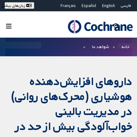
فارسی
English
Español
Français
زبان‌های بیشتر
Deutsch
Hrvatski
Русский
简体中文
繁體中文
ไทย
Bahasa Malaysia
بستن جستجو ✖
فیلترها
خانه
شواهد ما
داروهای افزایش‌دهنده
هوشیاری (محرک‌های روانی)
در مدیریت بالینی
خواب‌آلودگی بیش از حد در