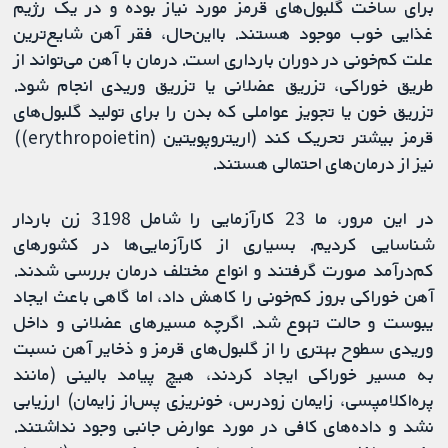
برای ساخت گلبول‌های قرمز مورد نیاز بوده و در یک رژیم
غذایی خوب موجود هستند. بااین‌حال، فقر آهن شایع‌ترین
علت کم‌خونی در دوران بارداری است. درمان با آهن می‌تواند از
طریق خوراکی، تزریق عضلانی یا تزریق وریدی انجام شود.
تزریق خون یا تجویز عواملی که بدن را برای تولید گلبول‌های
قرمز بیشتر تحریک کند (اریتروپویتین (erythropoietin))
نیز از درمان‌های احتمالی هستند.
در این مرور، ما 23 کارآزمایی را شامل 3198 زن باردار
شناسایی کردیم. بسیاری از کارآزمایی‌ها در کشورهای
کم‌درآمد صورت گرفتند و انواع مختلف درمان بررسی شدند.
آهن خوراکی بروز کم‌خونی را کاهش داد، اما گاهی باعث ایجاد
یبوست و حالت تهوع شد. اگرچه مسیرهای عضلانی و داخل
وریدی سطوح بهتری را از گلبول‌های قرمز و ذخایر آهن نسبت
به مسیر خوراکی ایجاد کردند، هیچ پیامد بالینی (مانند
پره‌اکلامپسی، زایمان زودرس، خونریزی پس‌از زایمان) ارزیابی
نشد و داده‌های کافی در مورد عوارض جانبی وجود نداشتند.