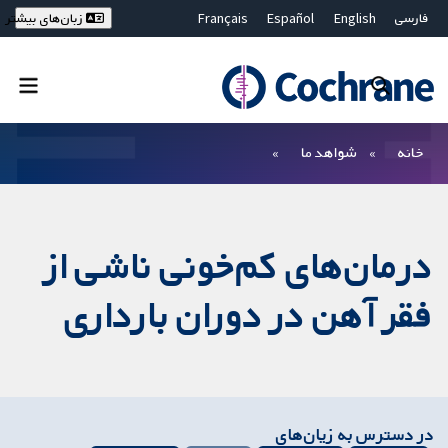
فارسی
English
Español
Français
زبان‌های بیشتر
Deutsch
Hrvatski
Русский
简体中文
繁體中文
ไทย
Bahasa Malaysia
بستن جستجو ✖
فیلترها
خانه
شواهد ما
درمان‌های کم‌خونی ناشی از
فقر آهن در دوران بارداری
در دسترس به زیان‌های