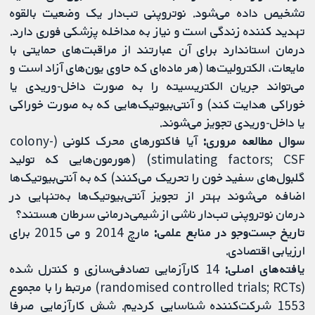
تشخیص داده می‌شود. نوتروپنی تب‌دار یک وضعیت بالقوه
تهدید کننده زندگی است و نیاز به مداخله پزشکی فوری دارد.
درمان استاندارد برای آن عبارتند از مراقبت‌های حمایتی با
مایعات، الکترولیت‌ها (هر ماده‌ای که حاوی یون‌های آزاد است و
می‌تواند جریان الکتریسیته را به صورت داخل-وریدی یا
خوراکی هدایت کند) و آنتی‌بیوتیک‌هایی که به صورت خوراکی
یا داخل-وریدی تجویز می‌شوند.
سوال مطالعه مروری:
آیا فاکتورهای محرک کلونی (colony-
stimulating factors; CSF) (هورمون‌هایی که تولید
گلبول‌های سفید خون را تحریک می‌کنند) که به آنتی‌بیوتیک‌ها
اضافه می‌شوند بهتر از تجویز آنتی‌بیوتیک‌ها به‌تنهایی در
درمان نوتروپنی تب‌دار ناشی از شیمی‌درمانی سرطان هستند؟
تاریخ جست‌وجو
در منابع علمی:
مارچ 2014 و می 2015 برای
ارزیابی اقتصادی.
یافته‌های اصلی:
14 کارآزمایی تصادفی‌سازی و کنترل شده
(randomised controlled trials; RCTs) مرتبط را با مجموع
1553 شرکت‌کننده شناسایی کردیم. شش کارآزمایی صرفا