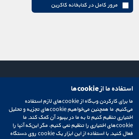
مرور کامل در کتابخانه کاکرین
استفاده ما از cookie‌ها
میدان کاوندیش
تماس با ما
۱۳-۱۱
اخبار
ما برای کارکردن وب‌گاه از cookie‌های لازم استفاده
تحقیقات قابل
لندن
دفتر رسانه‌ای
اعتماد.
می‌کنیم. ما همچنین می‌خواهیم cookie‌های تجزیه و تحلیل
W1G 0AN
درباره ما
تصمیم‌گیری آگاهانه.
بریتانیا
فرصت‌های
اختیاری تنظیم کنیم تا به ما در بهبود آن کمک کند. ما
سلامت بهتر.
شغلی
cookie‌های اختیاری را تنظیم نمی کنیم، مگر این‌که آنها را
Cochrane
فعال کنید. با استفاده از این ابزار یک cookie‌ روی دستگاه
Library