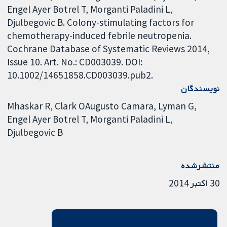
Engel Ayer Botrel T, Morganti Paladini L,
Djulbegovic B. Colony-stimulating factors for
chemotherapy-induced febrile neutropenia.
Cochrane Database of Systematic Reviews 2014,
Issue 10. Art. No.: CD003039. DOI:
10.1002/14651858.CD003039.pub2.
نویسندگان
Mhaskar R
Clark OAugusto Camara
Lyman G
Engel Ayer Botrel T
Morganti Paladini L
Djulbegovic B
منتشرشده
30 اکتبر 2014