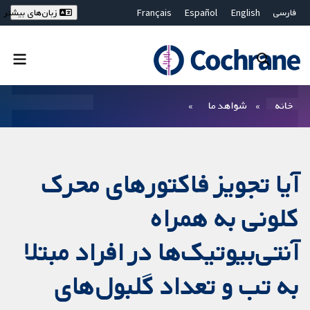
فارسی
English
Español
Français
زبان‌های بیشتر
Deutsch
Hrvatski
Русский
简体中文
繁體中文
ไทย
Bahasa Malaysia
بستن جستجو ✖
فیلترها
خانه
شواهد ما
آیا تجویز فاکتورهای محرک
کلونی به همراه
آنتی‌بیوتیک‌ها در افراد مبتلا
به تب و تعداد گلبول‌های