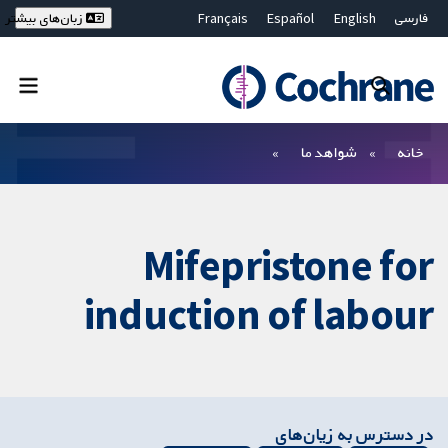
فارسی
English
Español
Français
زبان‌های بیشتر
Deutsch
Hrvatski
Русский
简体中文
繁體中文
ไทย
Bahasa Malaysia
بستن جستجو ✖
فیلترها
خانه
شواهد ما
Mifepristone for
induction of labour
در دسترس به زیان‌های