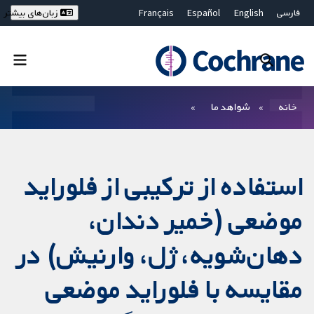
فارسی
English
Español
Français
زبان‌های بیشتر
Deutsch
Hrvatski
Русский
简体中文
繁體中文
ไทย
Bahasa Malaysia
بستن جستجو ✖
فیلترها
خانه
شواهد ما
استفاده از ترکیبی از فلوراید
موضعی (خمیر دندان،
دهان‌شویه، ژل، وارنیش) در
مقایسه با فلوراید موضعی