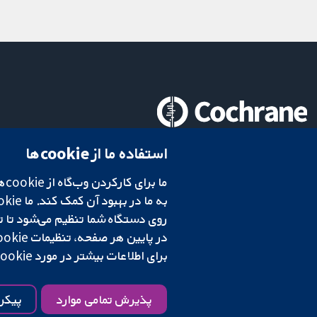
تحقیقات قابل اعتماد.
استفاده ما از cookie‌ها
تصمیم‌گیری آگاهانه.
سلامت بهتر.
در پایین هر صفحه، تنظیمات cookie‌ خود را تغییر دهید.
شبکه همکاری کاکرین، یک مؤسسه خیریه (شماره 1045921) و یک شرکت با مسئولیت محدود به‌صورت ضمانت (شماره 03044323) ثبت‌شده در انگلستان و ولز است. شماره ثبت مالیات بر ارزش افزوده: GB 718 2127 49.
برای اطلاعات بیشتر در مورد cookie‌هایی که استفاده می‌کنیم،
شرایط و ضوابط وب‌سایت
|
سلب مسئولیت
|
حریم خصوصی
|
سیاست کوکی‌ها
پذیرش تمامی موارد
پیکر