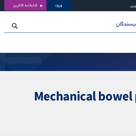
ورود
کتابخانه کاکرین
رین
ویسندگان
Mechanical bowel p