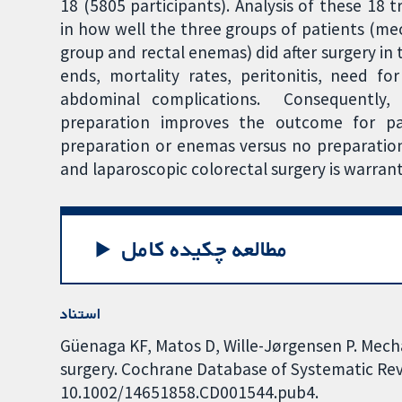
18 (5805 participants). Analysis of these 18 tr
in how well the three groups of patients (m
group and rectal enemas) did after surgery in
ends, mortality rates, peritonitis, need f
abdominal complications. Consequently,
preparation improves the outcome for pa
preparation or enemas versus no preparation 
and laparoscopic colorectal surgery is warran
مطالعه چکیده کامل
استناد
Güenaga KF, Matos D, Wille-Jørgensen P. Mecha
surgery. Cochrane Database of Systematic Revi
10.1002/14651858.CD001544.pub4.