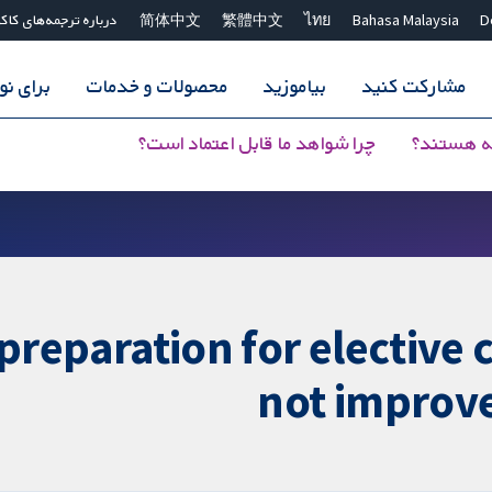
D
Bahasa Malaysia
ไทย
繁體中文
简体中文
درباره ترجمه‌های کاک
مشارکت کنید
بیاموزید
محصولات و خدمات
برای ن
ه هستند؟
چرا شواهد ما قابل اعتماد است؟
reparation for elective 
not improve