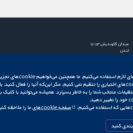
میدان کاوندیش ۱۳-۱۱
لندن
W1G 0AN
بریتانیا
ما برای کارکردن وب‌گاه از ie‌
صفحه cookie‌های
ما را ملاحظه کنی
|
تنظیمات کوکی
کپی‌رایت © ۲۰۲۵ همکاری کاکرین
بندی کنید