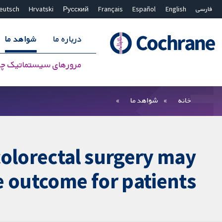
فارسی
English
Español
Français
Русский
Hrvatski
eutsch
درباره ما
شواهد ما
مرورهای سیستماتیک چ
بستن جستجو ✖
فیلترها
خانه
شواهد ما
colorectal surgery may
 outcome for patients