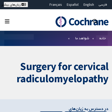
فارسی
English
Español
Français
زبان‌های بیشتر
Deutsch
Hrvatski
Русский
简体中文
繁體中文
ไทย
Bahasa Malaysia
بستن جستجو ✖
فیلترها
خانه
شواهد ما
Surgery for cervical
radiculomyelopathy
در دسترس به زیان‌های