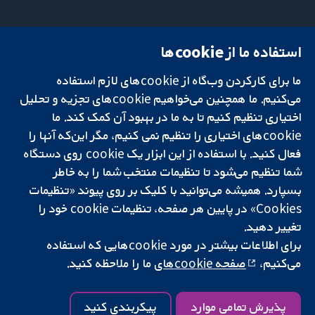
استفاده ما از cookie‌ها
میدان کاوندیش
تماس با ما
۱۳-۱۱
اخبار
ما برای کارکردن وب‌گاه از cookie‌های لازم استفاده
تحقیقات قابل
لندن
دفتر رسانه‌ای
اعتماد.
می‌کنیم. ما همچنین می‌خواهیم cookie‌های تجزیه و تحلیل
W1G 0AN
درباره ما
تصمیم‌گیری آگاهانه.
بریتانیا
فرصت‌های
اختیاری تنظیم کنیم تا به ما در بهبود آن کمک کند. ما
سلامت بهتر.
شغلی
cookie‌های اختیاری را تنظیم نمی کنیم، مگر این‌که آنها را
Cochrane
فعال کنید. با استفاده از این ابزار یک cookie‌ روی دستگاه
Library
شما تنظیم می‌شود تا تنظیمات منتخب شما را به خاطر
بسپارد. همیشه می‌توانید با کلیک بر روی پیوند «تنظیمات
Cookies» در پایین هر صفحه، تنظیمات cookie‌ خود را
شبکه همکاری کاکرین، یک مؤسسه خیریه (شماره 1045921) و یک شرکت با
تغییر دهید.
مسئولیت محدود به‌صورت ضمانت (شماره 03044323) ثبت‌شده در انگلستان
و ولز است. شماره ثبت مالیات بر ارزش افزوده: GB 718 2127 49.
برای اطلاعات بیشتر در مورد cookie‌هایی که استفاده
می‌کنیم،
صفحه cookie‌های
ما را ملاحظه کنید.
کپی‌رایت © ۲۰۲۵ همکاری کاکرین
شرایط و ضوابط وب‌سایت
|
سلب مسئولیت
|
حریم خصوصی
|
سیاست
کوکی‌ها
|
تنظیمات کوکی
پذیرش تمامی موارد
پیکربندی کنید