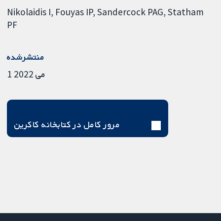
Nikolaidis I
Fouyas IP
Sandercock PAG
Statham
PF
منتشرشده
1 می 2022
مرور کامل در کتابخانه کاکرین